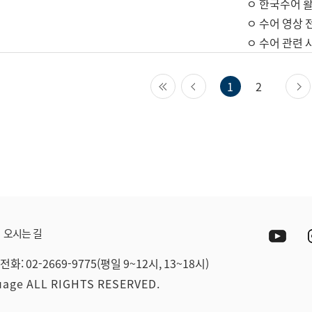
ㅇ 한국수어 활
ㅇ 수어 영상 
ㅇ 수어 관련 
첫 페이지
이전 페이지
1
2
Yout
오시는 길
전화: 02-2669-9775(평일 9~12시, 13~18시)
guage ALL RIGHTS RESERVED.