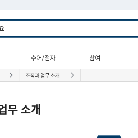
수어/점자
참여
조직과 업무 소개
바로가기
바로가기
업무 소개