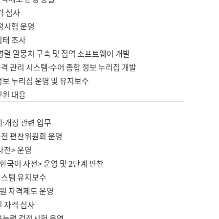
격 심사
검정시험 운영
실태 조사
병렬 말뭉치 구축 및 점역 소프트웨어 개발
격 관리 시스템·수어 종합 정보 누리집 개발
정보 누리집 운영 및 유지보수
민원 대응
제·개정 관련 업무
사전 편찬위원회 운영
사전> 운영
한국어 사전> 운영 및 2단계 편찬
시스템 유지보수
원 자격제도 운영
원 자격 심사
육능력 검정시험 운영