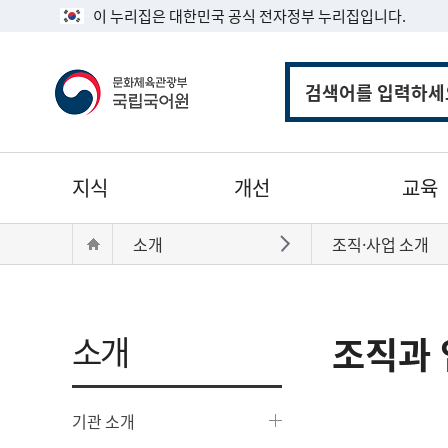
이 누리집은 대한민국 공식 전자정부 누리집입니다.
통
합
검
색
주
지식
개선
교육
메
뉴
현
Home
소개
조직·사업 소개
바로가기
재
위
치:
소개
조직과 
기관 소개