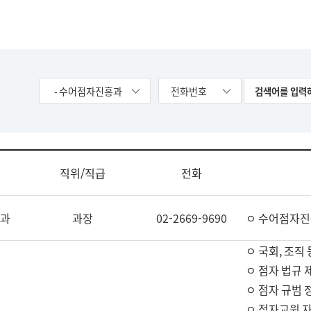
- 수어점자진흥과
전화번호
직위/직급
전화
과
과장
02-2669-9690
ㅇ 수어점자진
ㅇ 국회, 조직 
ㅇ 점자 법규 
ㅇ 점자 규범 
ㅇ 점자교원 