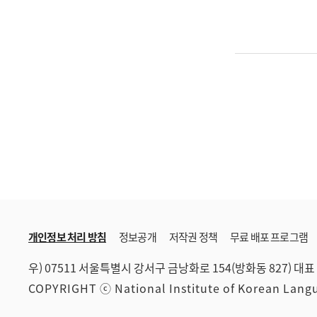
개인정보 처리 방침
정보공개
저작권 정책
무료 배포 프로그램
우) 07511 서울특별시 강서구 금낭화로 154(방화동 827)
대표 
COPYRIGHT ⓒ National Institute of Korean Lan