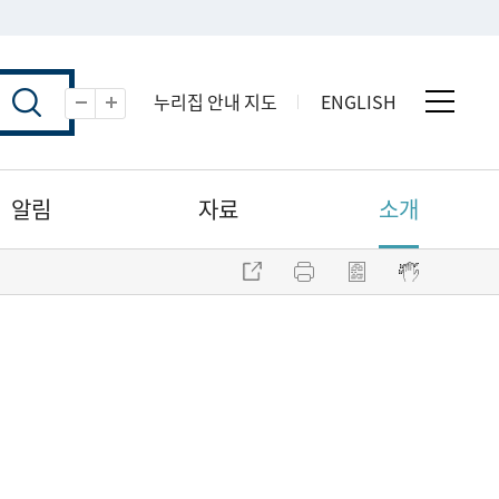
누리집 안내 지도
ENGLISH
전체 
축소
확대
알림
자료
소개
주소 복사
프린트
점자파일 내려받기
점자뷰어 보