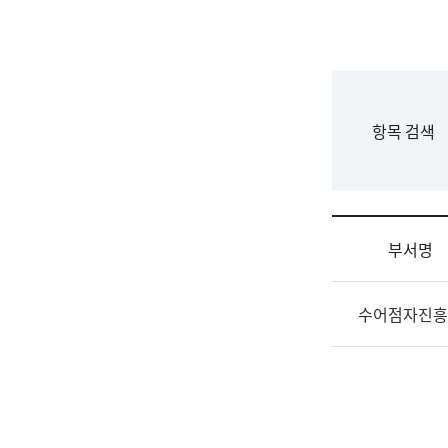
국
립
국
어
원
F
항목 검색
조
o
직
r
도
m
국
어
부서명
원
원
조
장
수어점자진흥
직
기
및
획
업
연
무
수
소
부
개
기