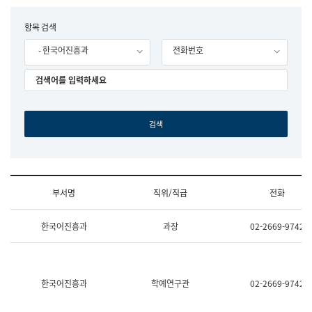
립
국
F
항목 검색
어
o
원
- 한국어진흥과
전화번호
r
조
m
직
도
국
어
원
원
장
기
획
연
수
부서명
직위/직급
전화
부
기
조
획
한국어진흥과
과장
02-2669-9742
직
운
및
영
업
과
무
공
소
공
한국어진흥과
학예연구관
02-2669-9742
개
언
(부
어
서
과