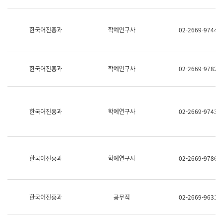
명,
교
직
육
위/
연
한국어진흥과
학예연구사
02-2669-9744
직
수
급,
과
전
어
화,
문
담
연
한국어진흥과
학예연구사
02-2669-9782
당
구
업
실
무)
어
문
연
한국어진흥과
학예연구사
02-2669-9743
구
과
어
문
연
한국어진흥과
학예연구사
02-2669-9786
구
과
(사
전
팀)
한국어진흥과
공무직
02-2669-9631
언
어
정