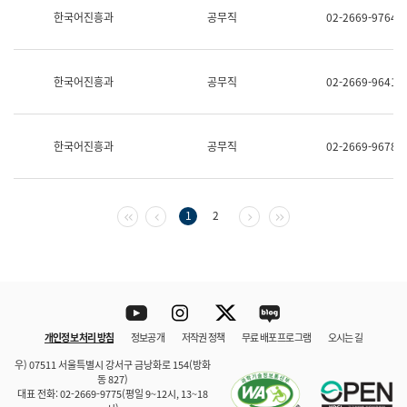
보
한국어진흥과
공무직
02-2669-9764
과
한
국
어
한국어진흥과
공무직
02-2669-9641
진
흥
과
수
한국어진흥과
공무직
02-2669-9678
어
점
자
진
흥
첫 페이지
이전 페이지
다음 페이지
마지막 페이지
1
2
과
Youtube
Instagram
Twitter
blog
개인정보 처리 방침
정보공개
저작권 정책
무료 배포 프로그램
오시는 길
바로 가기
문체부와 소속기관
우) 07511 서울특별시 강서구 금낭화로 154(방화
동 827)
대표 전화: 02-2669-9775(평일 9~12시, 13~18