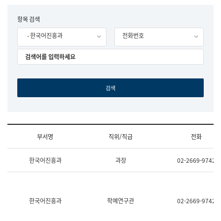
립
국
F
항목 검색
어
o
원
- 한국어진흥과
전화번호
r
조
m
직
도
국
어
원
원
장
기
획
연
수
부서명
직위/직급
전화
부
기
조
획
한국어진흥과
과장
02-2669-9742
직
운
및
영
업
과
무
공
소
공
한국어진흥과
학예연구관
02-2669-9742
개
언
(부
어
서
과