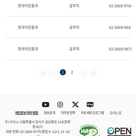
보
한국어진흥과
공무직
02-2669-9764
과
한
국
어
한국어진흥과
공무직
02-2669-9641
진
흥
과
수
한국어진흥과
공무직
02-2669-9678
어
점
자
진
흥
첫 페이지
이전 페이지
다음 페이지
마지막 페이지
1
2
과
Youtube
Instagram
Twitter
blog
개인정보 처리 방침
정보공개
저작권 정책
무료 배포 프로그램
오시는 길
바로 가기
문체부와 소속기관
우) 07511 서울특별시 강서구 금낭화로 154(방화
동 827)
대표 전화: 02-2669-9775(평일 9~12시, 13~18