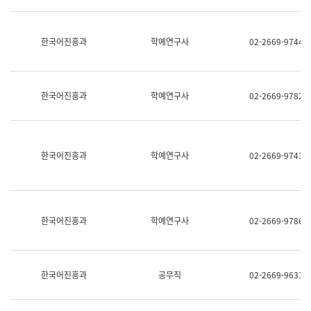
명,
교
직
육
위/
연
한국어진흥과
학예연구사
02-2669-9744
직
수
급,
과
전
어
화,
문
담
연
한국어진흥과
학예연구사
02-2669-9782
당
구
업
실
무)
어
문
연
한국어진흥과
학예연구사
02-2669-9743
구
과
어
문
연
한국어진흥과
학예연구사
02-2669-9786
구
과
(사
전
팀)
한국어진흥과
공무직
02-2669-9631
언
어
정