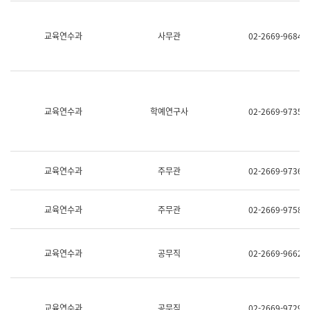
명,
교
직
육
위/
연
교육연수과
사무관
02-2669-9684
직
수
급,
과
전
어
화,
문
담
연
당
구
교육연수과
학예연구사
02-2669-9735
업
실
무)
어
문
연
구
교육연수과
주무관
02-2669-9736
과
어
문
교육연수과
주무관
02-2669-9758
연
구
과
(사
교육연수과
공무직
02-2669-9662
전
팀)
언
어
정
교육연수과
공무직
02-2669-9729