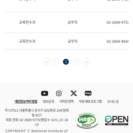
보
과
한
국
교육연수과
공무직
02-2669-9752
어
진
흥
과
교육연수과
공무직
02-2669-9645
수
어
점
자
첫 페이지
이전 페이지
다음 페이지
마지막 페이지
1
진
흥
과
Youtube
Instagram
Twitter
blog
개인정보 처리 방침
정보공개
저작권 정책
무료 배포 프로그램
오시는 길
바로 가기
문체부와 소속기관
우) 07511 서울특별시 강서구 금낭화로 154(방화
동 827)
대표 전화: 02-2669-9775(평일 9~12시, 13~18
시)
COPYRIGHT ⓒ National Institute of