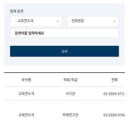
립
국
F
항목 검색
어
o
원
- 교육연수과
전화번호
r
조
m
직
도
국
어
원
원
장
기
획
연
수
부서명
직위/직급
전화
부
기
조
획
교육연수과
서기관
02-2669-9731
직
운
및
영
업
과
무
공
소
공
교육연수과
학예연구관
02-2669-9740
개
언
(부
어
서
과