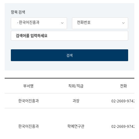
립
국
F
항목 검색
어
o
원
- 한국어진흥과
전화번호
r
조
m
직
도
국
어
원
원
장
기
획
연
수
부서명
직위/직급
전화
부
기
조
획
한국어진흥과
과장
02-2669-9742
직
운
및
영
업
과
무
공
소
공
한국어진흥과
학예연구관
02-2669-9742
개
언
(부
어
서
과