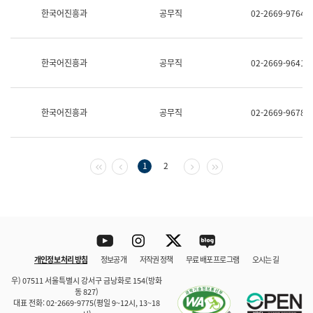
보
한국어진흥과
공무직
02-2669-9764
과
한
국
어
한국어진흥과
공무직
02-2669-9641
진
흥
과
수
한국어진흥과
공무직
02-2669-9678
어
점
자
진
흥
첫 페이지
이전 페이지
다음 페이지
마지막 페이지
1
2
과
Youtube
Instagram
Twitter
blog
개인정보 처리 방침
정보공개
저작권 정책
무료 배포 프로그램
오시는 길
바로 가기
문체부와 소속기관
우) 07511 서울특별시 강서구 금낭화로 154(방화
동 827)
대표 전화: 02-2669-9775(평일 9~12시, 13~18