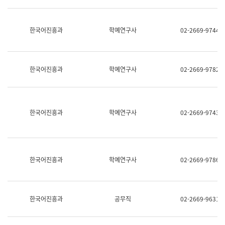
명,
교
직
육
위/
연
한국어진흥과
학예연구사
02-2669-9744
직
수
급,
과
전
어
화,
문
담
연
한국어진흥과
학예연구사
02-2669-9782
당
구
업
실
무)
어
문
연
한국어진흥과
학예연구사
02-2669-9743
구
과
어
문
연
한국어진흥과
학예연구사
02-2669-9786
구
과
(사
전
팀)
한국어진흥과
공무직
02-2669-9631
언
어
정