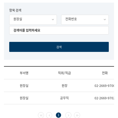
립
국
F
항목 검색
어
o
원
원장실
전화번호
r
조
m
직
도
국
어
원
원
장
기
획
연
수
부서명
직위/직급
전화
부
기
조
획
원장실
원장
02-2669-9700
직
운
및
영
업
과
원장실
공무직
02-2669-9702
무
공
소
공
개
언
(부
어
첫 페이지
이전 페이지
다음 페이지
마지막 페이지
1
서
과