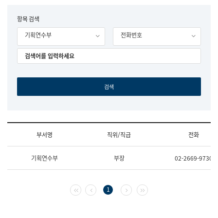
립
국
F
항목 검색
어
o
원
기획연수부
전화번호
r
조
m
직
도
국
어
원
원
장
기
획
연
수
부서명
직위/직급
전화
부
기
조
획
기획연수부
부장
02-2669-9730
직
운
및
영
업
과
무
공
첫 페이지
이전 페이지
다음 페이지
마지막 페이지
1
소
공
개
언
(부
어
서
과