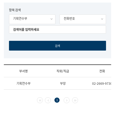
립
국
F
항목 검색
어
o
원
기획연수부
전화번호
r
조
m
직
도
국
어
원
원
장
기
획
연
수
부서명
직위/직급
전화
부
기
조
획
기획연수부
부장
02-2669-9730
직
운
및
영
업
과
무
공
첫 페이지
이전 페이지
다음 페이지
마지막 페이지
1
소
공
개
언
(부
어
서
과