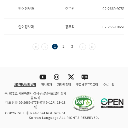
보
과
언어정보과
주무관
02-2669-9759
한
국
어
언어정보과
공무직
02-2669-9650
진
흥
과
수
첫 페이지
이전 페이지
다음 페이지
마지막 페이지
1
2
3
어
점
자
진
흥
과
Youtube
Instagram
Twitter
blog
개인정보 처리 방침
정보공개
저작권 정책
무료 배포 프로그램
오시는 길
바로 가기
문체부와 소속기관
우) 07511 서울특별시 강서구 금낭화로 154(방화
동 827)
대표 전화: 02-2669-9775(평일 9~12시, 13~18
시)
COPYRIGHT ⓒ National Institute of
Korean Language ALL RIGHTS RESERVED.