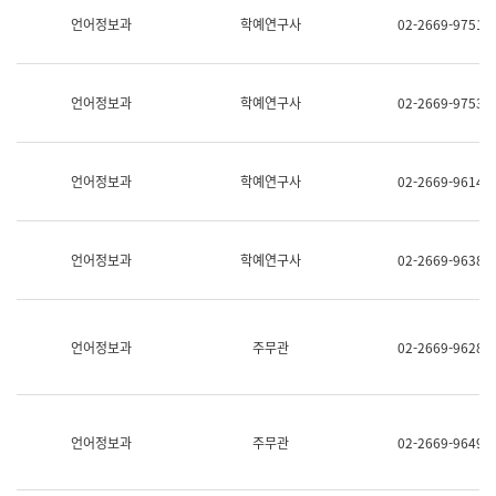
명,
교
언어정보과
학예연구사
02-2669-9751
직
육
위/
연
직
수
급,
과
언어정보과
학예연구사
02-2669-9753
전
어
화,
문
담
연
당
구
언어정보과
학예연구사
02-2669-9614
업
실
무)
어
문
연
언어정보과
학예연구사
02-2669-9638
구
과
어
문
연
언어정보과
주무관
02-2669-9628
구
과
(사
전
팀)
언어정보과
주무관
02-2669-9649
언
어
정