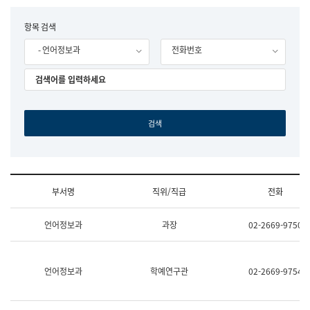
립
국
F
항목 검색
어
o
원
- 언어정보과
전화번호
r
조
m
직
도
국
어
원
원
장
기
획
연
수
부서명
직위/직급
전화
부
기
조
획
언어정보과
과장
02-2669-9750
직
운
및
영
업
과
무
공
언어정보과
학예연구관
02-2669-9754
소
공
개
언
(부
어
서
과