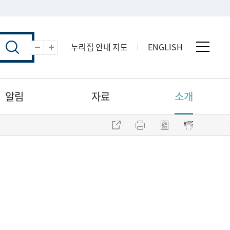
누리집 안내 지도
ENGLISH
전체 
축소
확대
알림
자료
소개
주소 복사
프린트
점자파일 내려받기
점자뷰어 보