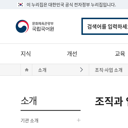
이 누리집은 대한민국 공식 전자정부 누리집입니다.
통
합
검
색
주
지식
개선
교육
메
뉴
현
Home
소개
조직·사업 소개
바로가기
재
위
치:
소개
조직과 
기관 소개