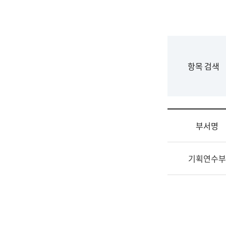
국
립
국
어
원
F
항목 검색
조
o
직
r
도
m
국
어
부서명
원
원
조
장
기획연수부
직
기
및
획
업
연
무
수
소
부
개
기