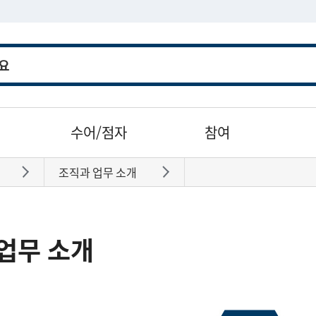
수어/점자
참여
조직과 업무 소개
바로가기
바로가기
업무 소개