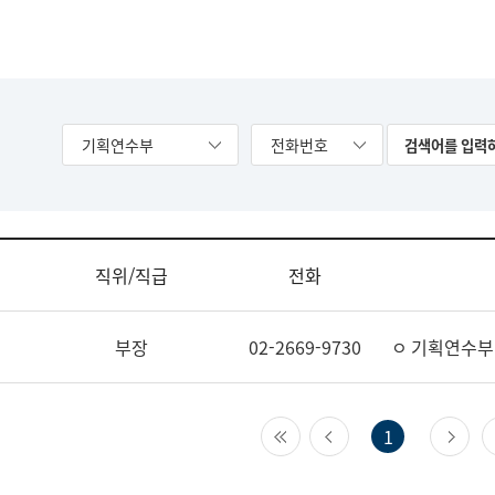
기획연수부
전화번호
직위/직급
전화
부장
02-2669-9730
ㅇ 기획연수부
첫 페이지
이전 페이지
다
1