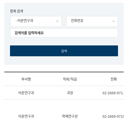
립
국
F
항목 검색
어
o
원
- 어문연구과
전화번호
r
조
m
직
도
국
어
원
원
장
기
획
연
수
부서명
직위/직급
전화
부
기
조
획
어문연구과
과장
02-2669-9711
직
운
및
영
업
과
무
공
소
공
어문연구과
학예연구관
02-2669-9718
개
언
(부
어
서
과