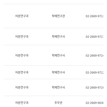
명,
교
직
육
위/
연
직
어문연구과
학예연구관
02-2669-9713
수
급,
과
전
어
화,
문
담
연
당
구
어문연구과
학예연구사
02-2669-9717
업
실
무)
어
문
연
어문연구과
학예연구사
02-2669-9714
구
과
어
문
어문연구과
학예연구사
02-2669-9712
연
구
과
(사
어문연구과
학예연구사
02-2669-9716
전
팀)
언
어
어문연구과
주무관
02-2669-9630
정