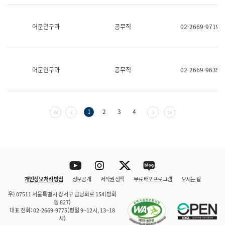
보
과
한
어문연구과
공무직
02-2669-9719
국
어
진
흥
과
어문연구과
공무직
02-2669-9635
수
어
점
자
진
첫 페이지
이전 페이지
다음 페이지
마지막 페이지
1
2
3
4
흥
과
Youtube
Instagram
Twitter
blog
개인정보 처리 방침
정보공개
저작권 정책
무료 배포 프로그램
오시는 길
바로 가기
문체부와 소속기관
우) 07511 서울특별시 강서구 금낭화로 154(방화
동 827)
대표 전화: 02-2669-9775(평일 9~12시, 13~18
시)