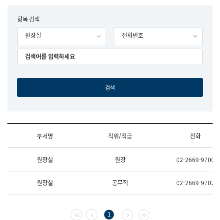
립
국
F
항목 검색
어
o
원
원장실
전화번호
r
조
m
직
도
국
어
원
원
장
기
획
연
수
부서명
직위/직급
전화
부
기
조
획
원장실
원장
02-2669-9700
직
운
및
영
업
과
원장실
공무직
02-2669-9702
무
공
소
공
개
언
(부
어
첫 페이지
이전 페이지
다음 페이지
마지막 페이지
1
서
과