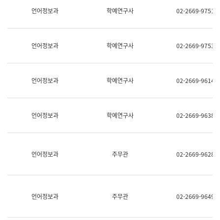
명,
교
언어정보과
학예연구사
02-2669-9751
직
육
위/
연
직
수
급,
과
언어정보과
학예연구사
02-2669-9753
전
어
화,
문
담
연
당
구
언어정보과
학예연구사
02-2669-9614
업
실
무)
어
문
연
언어정보과
학예연구사
02-2669-9638
구
과
어
문
연
언어정보과
주무관
02-2669-9628
구
과
(사
전
팀)
언어정보과
주무관
02-2669-9649
언
어
정