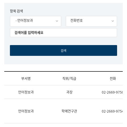
립
국
F
항목 검색
어
o
원
- 언어정보과
전화번호
r
조
m
직
도
국
어
원
원
장
기
획
연
수
부서명
직위/직급
전화
부
기
조
획
언어정보과
과장
02-2669-9750
직
운
및
영
업
과
무
공
언어정보과
학예연구관
02-2669-9754
소
공
개
언
(부
어
서
과