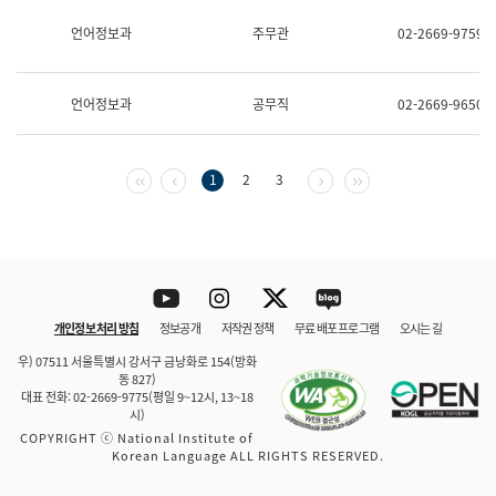
보
과
언어정보과
주무관
02-2669-9759
한
국
어
언어정보과
공무직
02-2669-9650
진
흥
과
수
첫 페이지
이전 페이지
다음 페이지
마지막 페이지
1
2
3
어
점
자
진
흥
과
Youtube
Instagram
Twitter
blog
개인정보 처리 방침
정보공개
저작권 정책
무료 배포 프로그램
오시는 길
바로 가기
문체부와 소속기관
우) 07511 서울특별시 강서구 금낭화로 154(방화
동 827)
대표 전화: 02-2669-9775(평일 9~12시, 13~18
시)
COPYRIGHT ⓒ National Institute of
Korean Language ALL RIGHTS RESERVED.