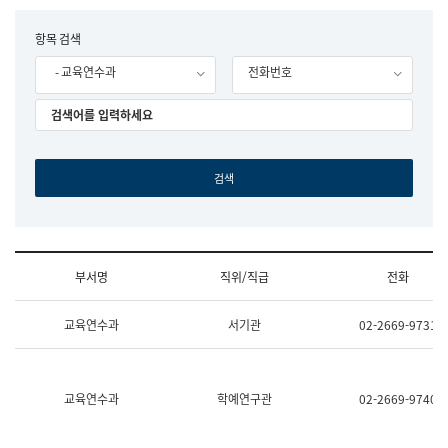
립
국
F
항목 검색
어
o
원
- 교육연수과
전화번호
r
조
m
직
도
국
어
원
원
장
기
획
연
수
부서명
직위/직급
전화
부
기
조
획
교육연수과
서기관
02-2669-9731
직
운
및
영
업
과
무
공
소
공
교육연수과
학예연구관
02-2669-9740
개
언
(부
어
서
과