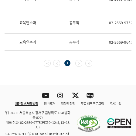
보
과
한
국
교육연수과
공무직
02-2669-9752
어
진
흥
과
교육연수과
공무직
02-2669-9645
수
어
점
자
첫 페이지
이전 페이지
다음 페이지
마지막 페이지
1
진
흥
과
Youtube
Instagram
Twitter
blog
개인정보 처리 방침
정보공개
저작권 정책
무료 배포 프로그램
오시는 길
바로 가기
문체부와 소속기관
우) 07511 서울특별시 강서구 금낭화로 154(방화
동 827)
대표 전화: 02-2669-9775(평일 9~12시, 13~18
시)
COPYRIGHT ⓒ National Institute of