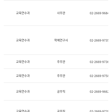
명,
교
직
육
위/
연
교육연수과
사무관
02-2669-9684
직
수
급,
과
전
어
화,
문
담
연
당
구
교육연수과
학예연구사
02-2669-9735
업
실
무)
어
문
연
구
교육연수과
주무관
02-2669-9736
과
어
문
교육연수과
주무관
02-2669-9758
연
구
과
(사
교육연수과
공무직
02-2669-9662
전
팀)
언
어
정
교육연수과
공무직
02-2669-9729