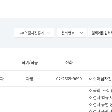
- 수어점자진흥과
전화번호
직위/직급
전화
과
과장
02-2669-9690
ㅇ 수어점자진
ㅇ 국회, 조직 
ㅇ 점자 법규 
ㅇ 점자 규범 
ㅇ 점자교원 