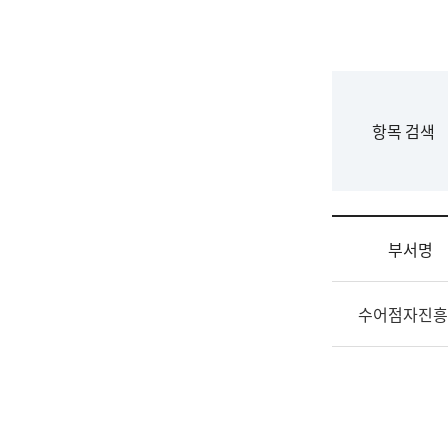
국
립
국
어
원
F
항목 검색
조
o
직
r
도
m
국
어
부서명
원
원
조
장
수어점자진흥
직
기
및
획
업
연
무
수
소
부
개
기