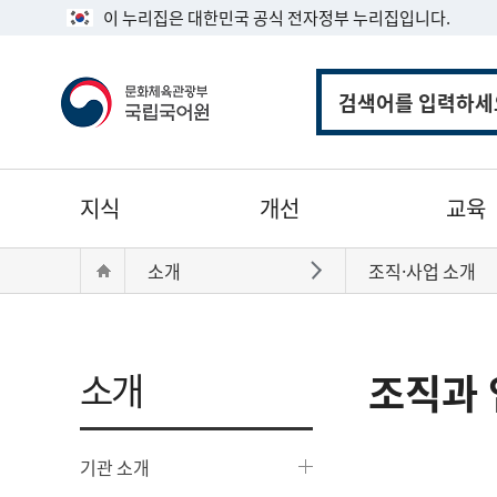
이 누리집은 대한민국 공식 전자정부 누리집입니다.
통
합
검
색
주
지식
개선
교육
메
뉴
현
Home
소개
조직·사업 소개
바로가기
재
위
치:
소개
조직과 
기관 소개