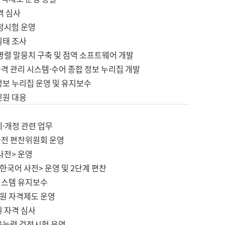
격 심사
검정시험 운영
실태 조사
병렬 말뭉치 구축 및 점역 소프트웨어 개발
격 관리 시스템·수어 종합 정보 누리집 개발
정보 누리집 운영 및 유지보수
민원 대응
제·개정 관련 업무
사전 편찬위원회 운영
사전> 운영
한국어 사전> 운영 및 2단계 편찬
시스템 유지보수
원 자격제도 운영
원 자격 심사
육능력 검정시험 운영