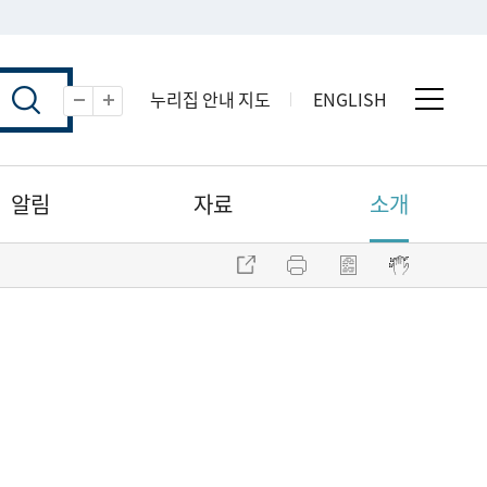
누리집 안내 지도
ENGLISH
전체 
축소
확대
알림
자료
소개
주소 복사
프린트
점자파일 내려받기
점자뷰어 보