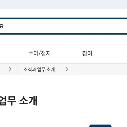
수어/점자
참여
조직과 업무 소개
바로가기
바로가기
업무 소개