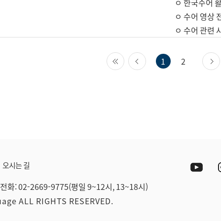
ㅇ 한국수어 활
ㅇ 수어 영상 
ㅇ 수어 관련 
첫 페이지
이전 페이지
1
2
Yout
오시는 길
전화: 02-2669-9775(평일 9~12시, 13~18시)
guage ALL RIGHTS RESERVED.