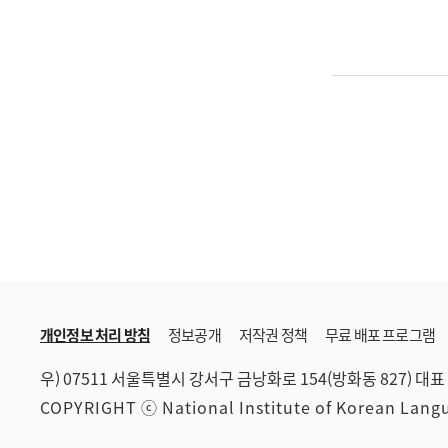
개인정보 처리 방침
정보공개
저작권 정책
무료 배포 프로그램
우) 07511 서울특별시 강서구 금낭화로 154(방화동 827)
대표 
COPYRIGHT ⓒ National Institute of Korean Lan