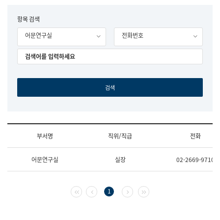
립
국
F
항목 검색
어
o
원
어문연구실
전화번호
r
조
m
직
도
국
어
원
원
장
기
획
연
수
부서명
직위/직급
전화
부
기
조
획
어문연구실
실장
02-2669-9710
직
운
및
영
업
과
무
공
첫 페이지
이전 페이지
다음 페이지
마지막 페이지
1
소
공
개
언
(부
어
서
과