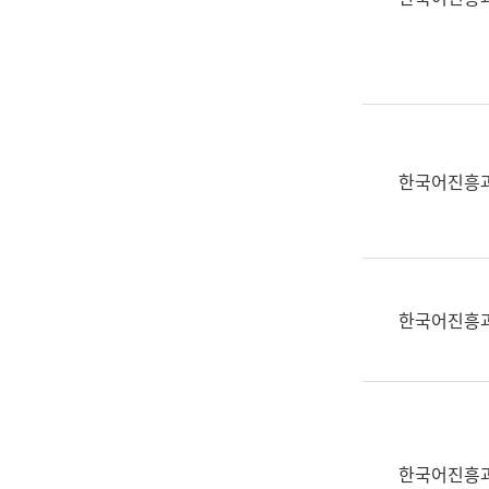
(부
획
서
운
명,
영
직
과
위/
공
직
공
급,
언
한국어진흥
전
어
화,
과
담
교
당
육
업
연
한국어진흥
무)
수
과
어
문
연
구
한국어진흥