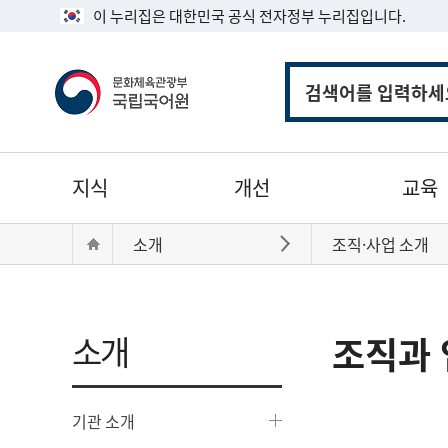
이 누리집은 대한민국 공식 전자정부 누리집입니다.
통
합
검
색
주
지식
개선
교육
메
뉴
현
Home
소개
조직·사업 소개
바로가기
재
위
치:
소개
조직과 
기관 소개