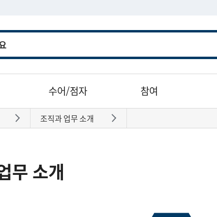
수어/점자
참여
조직과 업무 소개
바로가기
바로가기
업무 소개