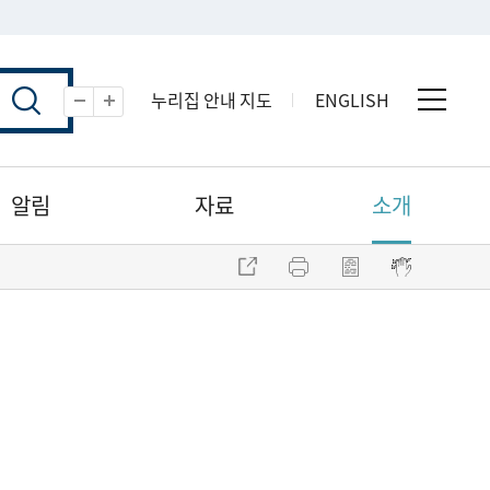
누리집 안내 지도
ENGLISH
전체 
축소
확대
알림
자료
소개
주소 복사
프린트
점자파일 내려받기
점자뷰어 보