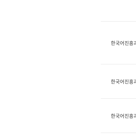
실
어
문
연
구
과
한국어진흥
어
문
연
구
과
한국어진흥
(사
전
팀)
언
어
한국어진흥
정
보
과