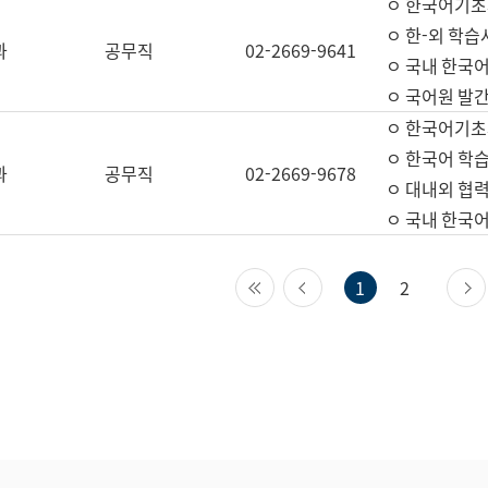
ㅇ 한국어기초
ㅇ 한-외 학습
과
공무직
02-2669-9641
ㅇ 국내 한국
ㅇ 국어원 발간
ㅇ 한국어기초
ㅇ 한국어 학
과
공무직
02-2669-9678
ㅇ 대내외 협력
ㅇ 국내 한국
첫 페이지
이전 페이지
1
2