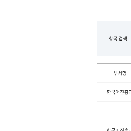
국
립
국
어
원
F
항목 검색
조
o
직
r
도
m
국
어
부서명
원
원
조
장
한국어진흥
직
기
및
획
업
연
무
수
소
부
개
기
한국어진흥