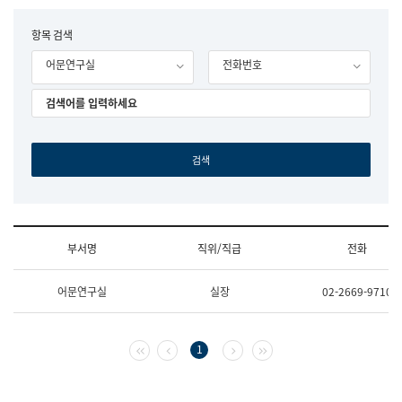
립
국
F
항목 검색
어
o
원
어문연구실
전화번호
r
조
m
직
도
국
어
원
원
장
기
획
연
수
부서명
직위/직급
전화
부
기
조
획
어문연구실
실장
02-2669-9710
직
운
및
영
업
과
무
공
첫 페이지
이전 페이지
다음 페이지
마지막 페이지
1
소
공
개
언
(부
어
서
과