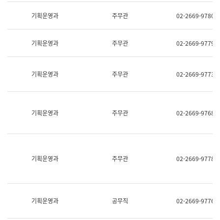
명,
교
직
기획운영과
주무관
02-2669-9780
육
위/
연
직
수
급,
과
기획운영과
주무관
02-2669-9779
전
어
화,
문
담
연
당
기획운영과
주무관
02-2669-9773
구
업
실
무)
어
문
연
기획운영과
주무관
02-2669-9768
구
과
어
문
연
구
기획운영과
주무관
02-2669-9778
과
(사
전
팀)
언
기획운영과
공무직
02-2669-9776
어
정