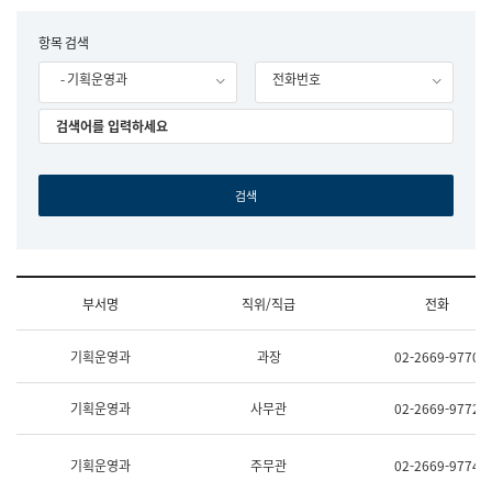
립
국
F
항목 검색
어
o
원
- 기획운영과
전화번호
r
조
m
직
도
국
어
원
원
장
기
획
연
수
부서명
직위/직급
전화
부
기
조
획
기획운영과
과장
02-2669-9770
직
운
및
영
업
과
기획운영과
사무관
02-2669-9772
무
공
소
공
개
언
기획운영과
주무관
02-2669-9774
(부
어
서
과