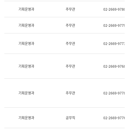
명,
교
직
기획운영과
주무관
02-2669-9780
육
위/
연
직
수
급,
과
기획운영과
주무관
02-2669-9779
전
어
화,
문
담
연
당
기획운영과
주무관
02-2669-9773
구
업
실
무)
어
문
연
기획운영과
주무관
02-2669-9768
구
과
어
문
연
구
기획운영과
주무관
02-2669-9778
과
(사
전
팀)
언
기획운영과
공무직
02-2669-9776
어
정