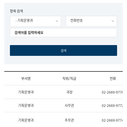
립
국
F
항목 검색
어
o
원
- 기획운영과
전화번호
r
조
m
직
도
국
어
원
원
장
기
획
연
수
부서명
직위/직급
전화
부
기
조
획
기획운영과
과장
02-2669-9770
직
운
및
영
업
과
기획운영과
사무관
02-2669-9772
무
공
소
공
개
언
기획운영과
주무관
02-2669-9774
(부
어
서
과