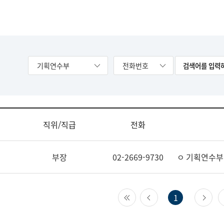
기획연수부
전화번호
직위/직급
전화
부장
02-2669-9730
ㅇ 기획연수부
첫 페이지
이전 페이지
다
1