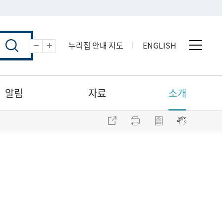
누리집 안내 지도
ENGLISH
전체 
축소
확대
알림
자료
소개
주소 복사
프린트
점자파일 내려받기
점자뷰어 보