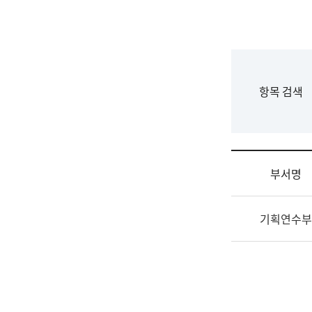
국
립
국
어
원
F
항목 검색
조
o
직
r
도
m
국
어
부서명
원
원
조
장
기획연수부
직
기
및
획
업
연
무
수
소
부
개
기