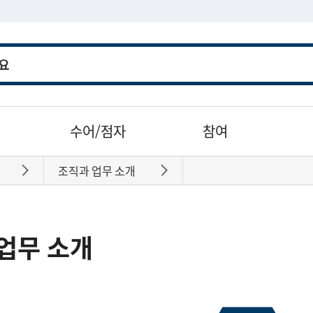
수어/점자
참여
조직과 업무 소개
바로가기
바로가기
업무 소개