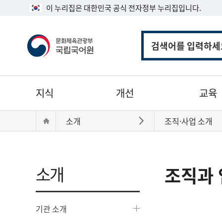
이 누리집은 대한민국 공식 전자정부 누리집입니다.
통
합
검
색
주
지식
개선
교육
메
뉴
현
Home
소개
조직·사업 소개
바로가기
재
위
치:
소개
조직과 
기관 소개