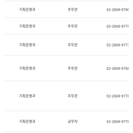
명,
교
직
기획운영과
주무관
02-2669-9780
육
위/
연
직
수
급,
과
기획운영과
주무관
02-2669-9779
전
어
화,
문
담
연
당
기획운영과
주무관
02-2669-9773
구
업
실
무)
어
문
연
기획운영과
주무관
02-2669-9768
구
과
어
문
연
구
기획운영과
주무관
02-2669-9778
과
(사
전
팀)
언
기획운영과
공무직
02-2669-9776
어
정