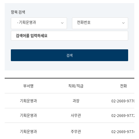
립
국
F
항목 검색
어
o
원
- 기획운영과
전화번호
r
조
m
직
도
국
어
원
원
장
기
획
연
수
부서명
직위/직급
전화
부
기
조
획
기획운영과
과장
02-2669-9770
직
운
및
영
업
과
기획운영과
사무관
02-2669-9772
무
공
소
공
개
언
기획운영과
주무관
02-2669-9774
(부
어
서
과