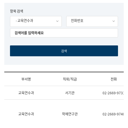
립
국
F
항목 검색
어
o
원
- 교육연수과
전화번호
r
조
m
직
도
국
어
원
원
장
기
획
연
수
부서명
직위/직급
전화
부
기
조
획
교육연수과
서기관
02-2669-9731
직
운
및
영
업
과
무
공
소
공
교육연수과
학예연구관
02-2669-9740
개
언
(부
어
서
과