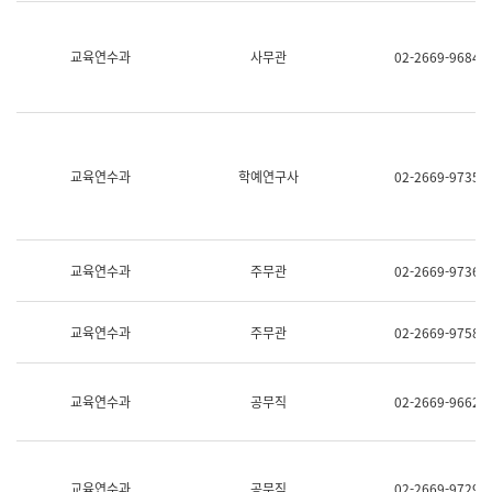
명,
교
직
육
위/
연
교육연수과
사무관
02-2669-9684
직
수
급,
과
전
어
화,
문
담
연
당
구
교육연수과
학예연구사
02-2669-9735
업
실
무)
어
문
연
구
교육연수과
주무관
02-2669-9736
과
어
문
교육연수과
주무관
02-2669-9758
연
구
과
(사
교육연수과
공무직
02-2669-9662
전
팀)
언
어
정
교육연수과
공무직
02-2669-9729