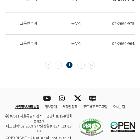
보
과
한
국
교육연수과
공무직
02-2669-9752
어
진
흥
과
교육연수과
공무직
02-2669-9645
수
어
점
자
첫 페이지
이전 페이지
다음 페이지
마지막 페이지
1
진
흥
과
Youtube
Instagram
Twitter
blog
개인정보 처리 방침
정보공개
저작권 정책
무료 배포 프로그램
오시는 길
바로 가기
문체부와 소속기관
우) 07511 서울특별시 강서구 금낭화로 154(방화
동 827)
대표 전화: 02-2669-9775(평일 9~12시, 13~18
시)
COPYRIGHT ⓒ National Institute of