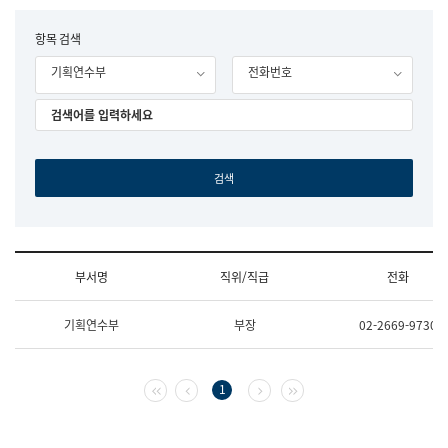
립
국
F
항목 검색
어
o
원
기획연수부
전화번호
r
조
m
직
도
국
어
원
원
장
기
획
연
수
부서명
직위/직급
전화
부
기
조
획
기획연수부
부장
02-2669-9730
직
운
및
영
업
과
무
공
첫 페이지
이전 페이지
다음 페이지
마지막 페이지
1
소
공
개
언
(부
어
서
과