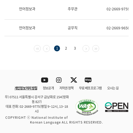
보
과
언어정보과
주무관
02-2669-9759
한
국
어
언어정보과
공무직
02-2669-9650
진
흥
과
수
첫 페이지
이전 페이지
다음 페이지
마지막 페이지
1
2
3
어
점
자
진
흥
과
Youtube
Instagram
Twitter
blog
개인정보 처리 방침
정보공개
저작권 정책
무료 배포 프로그램
오시는 길
바로 가기
문체부와 소속기관
우) 07511 서울특별시 강서구 금낭화로 154(방화
동 827)
대표 전화: 02-2669-9775(평일 9~12시, 13~18
시)
COPYRIGHT ⓒ National Institute of
Korean Language ALL RIGHTS RESERVED.