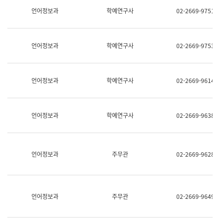
명,
교
언어정보과
학예연구사
02-2669-9751
직
육
위/
연
직
수
급,
과
언어정보과
학예연구사
02-2669-9753
전
어
화,
문
담
연
당
구
언어정보과
학예연구사
02-2669-9614
업
실
무)
어
문
연
언어정보과
학예연구사
02-2669-9638
구
과
어
문
연
언어정보과
주무관
02-2669-9628
구
과
(사
전
팀)
언어정보과
주무관
02-2669-9649
언
어
정