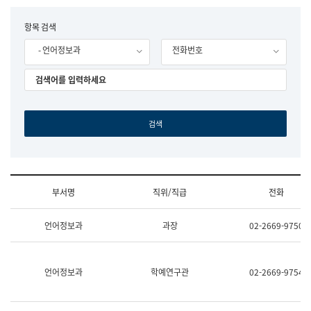
립
국
F
항목 검색
어
o
원
- 언어정보과
전화번호
r
조
m
직
도
국
어
원
원
장
기
획
연
수
부서명
직위/직급
전화
부
기
조
획
언어정보과
과장
02-2669-9750
직
운
및
영
업
과
무
공
언어정보과
학예연구관
02-2669-9754
소
공
개
언
(부
어
서
과