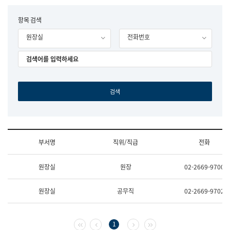
립
국
F
항목 검색
어
o
원
원장실
전화번호
r
조
m
직
도
국
어
원
원
장
기
획
연
수
부서명
직위/직급
전화
부
기
조
획
원장실
원장
02-2669-9700
직
운
및
영
업
과
원장실
공무직
02-2669-9702
무
공
소
공
개
언
(부
어
첫 페이지
이전 페이지
다음 페이지
마지막 페이지
1
서
과