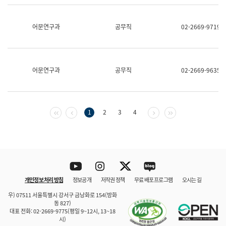
보
과
한
어문연구과
공무직
02-2669-9719
국
어
진
흥
과
어문연구과
공무직
02-2669-9635
수
어
점
자
진
첫 페이지
이전 페이지
다음 페이지
마지막 페이지
1
2
3
4
흥
과
Youtube
Instagram
Twitter
blog
개인정보 처리 방침
정보공개
저작권 정책
무료 배포 프로그램
오시는 길
바로 가기
문체부와 소속기관
우) 07511 서울특별시 강서구 금낭화로 154(방화
동 827)
대표 전화: 02-2669-9775(평일 9~12시, 13~18
시)