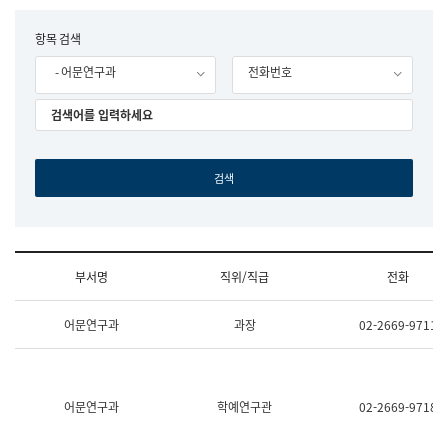
립
국
F
항목 검색
어
o
원
- 어문연구과
전화번호
r
조
m
직
도
국
어
원
원
장
기
획
연
수
부서명
직위/직급
전화
부
기
조
획
어문연구과
과장
02-2669-9711
직
운
및
영
업
과
무
공
소
공
어문연구과
학예연구관
02-2669-9718
개
언
(부
어
서
과