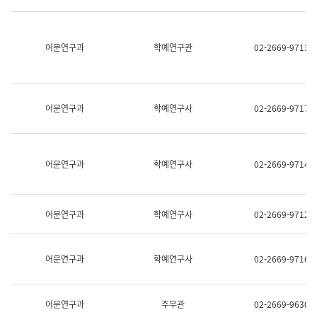
명,
교
직
육
위/
연
직
어문연구과
학예연구관
02-2669-9713
수
급,
과
전
어
화,
문
담
연
당
구
어문연구과
학예연구사
02-2669-9717
업
실
무)
어
문
연
어문연구과
학예연구사
02-2669-9714
구
과
어
문
어문연구과
학예연구사
02-2669-9712
연
구
과
(사
어문연구과
학예연구사
02-2669-9716
전
팀)
언
어
어문연구과
주무관
02-2669-9630
정