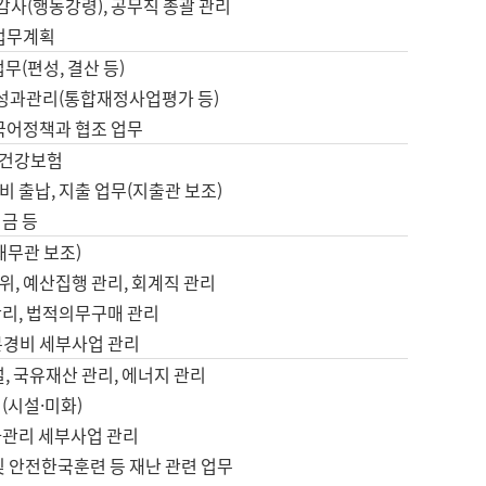
 감사(행동강령), 공무직 총괄 관리
 업무계획
업무(편성, 결산 등)
, 성과관리(통합재정사업평가 등)
 국어정책과 협조 업무
, 건강보험
 출납, 지출 업무(지출관 보조)
금 등
재무관 보조)
, 예산집행 관리, 회계직 관리
관리, 법적의무구매 관리
본경비 세부사업 관리
설, 국유재산 관리, 에너지 관리
(시설·미화)
사관리 세부사업 관리
및 안전한국훈련 등 재난 관련 업무