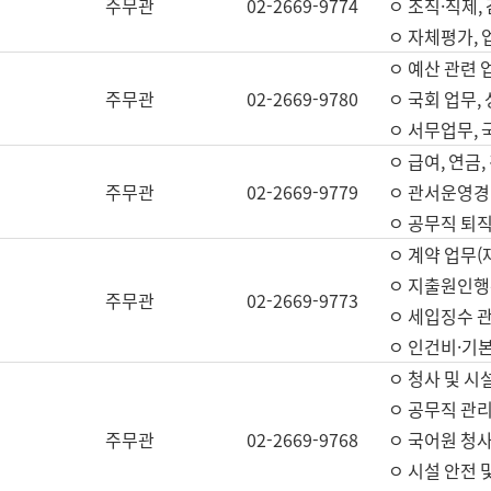
주무관
02-2669-9774
ㅇ 조직·직제,
ㅇ 자체평가,
ㅇ 예산 관련 
주무관
02-2669-9780
ㅇ 국회 업무
ㅇ 서무업무,
ㅇ 급여, 연금
주무관
02-2669-9779
ㅇ 관서운영경비
ㅇ 공무직 퇴직
ㅇ 계약 업무(
ㅇ 지출원인행위
주무관
02-2669-9773
ㅇ 세입징수 
ㅇ 인건비·기
ㅇ 청사 및 시
ㅇ 공무직 관리
주무관
02-2669-9768
ㅇ 국어원 청
ㅇ 시설 안전 