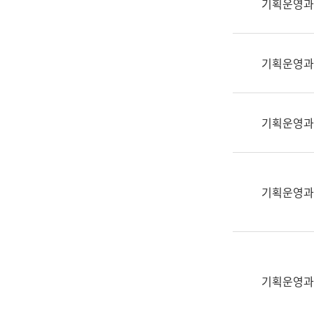
기획운영과
(부
획
서
운
명,
영
직
기획운영과
과
위/
공
직
공
급,
언
기획운영과
전
어
화,
과
담
교
당
육
기획운영과
업
연
무)
수
과
어
문
기획운영과
연
구