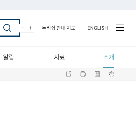
누리집 안내 지도
ENGLISH
전체 
축소
확대
알림
자료
소개
주소 복사
프린트
점자파일 내려받기
점자뷰어 보