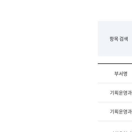
국
립
국
어
원
F
항목 검색
조
o
직
r
도
m
국
어
부서명
원
원
조
장
기획운영과
직
기
및
획
업
연
기획운영과
무
수
소
부
개
기