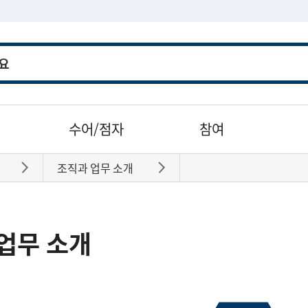
수어/점자
참여
조직과 업무 소개
바로가기
바로가기
업무 소개