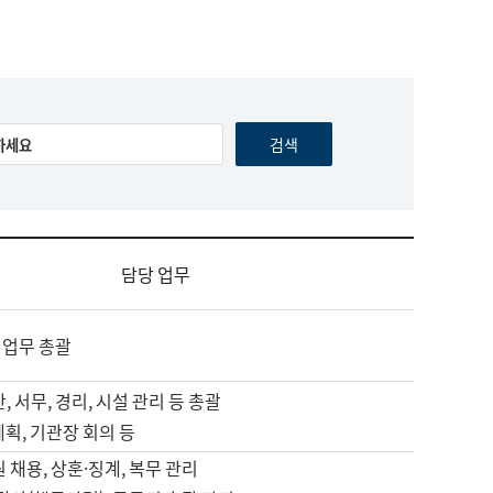
담당 업무
 업무 총괄
, 서무, 경리, 시설 관리 등 총괄
계획, 기관장 회의 등
원 채용, 상훈·징계, 복무 관리