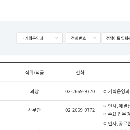
- 기획운영과
전화번호
직위/직급
전화
과장
02-2669-9770
ㅇ 기획운영과
ㅇ 인사, 예결산
사무관
02-2669-9772
ㅇ 주요 업무 
ㅇ 인사, 공무