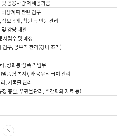
영 및 공용차량 제세공과금
등 비상계획 관련 업무
 정보공개, 청원 등 민원 관리
 및 강당 대관
 문서접수 및 배정
직 업무, 공무직 관리(경비·조리)
영
리, 성희롱·성폭력 업무
(맞춤형 복지), 과 공무직 급여 관리
리, 기록물 관리
규정 총괄, 우편물관리, 주간회의 자료 등)
영
다음 페이지
마지막 페이지