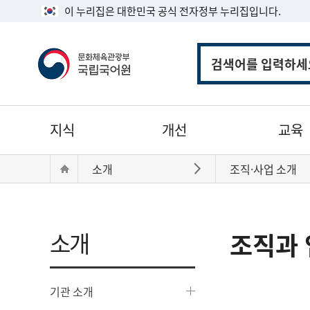
이 누리집은 대한민국 공식 전자정부 누리집입니다.
통
합
검
색
주
지식
개선
교육
메
뉴
현
Home
소개
조직·사업 소개
바로가기
재
위
치:
소개
조직과 
기관 소개