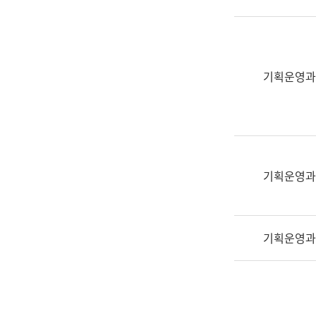
실
어
문
연
구
기획운영과
과
어
문
연
구
과
기획운영과
(사
전
팀)
기획운영과
언
어
정
보
과