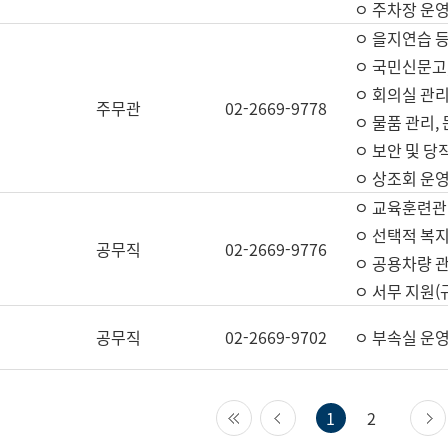
ㅇ 주차장 운
ㅇ 을지연습 
ㅇ 국민신문고,
ㅇ 회의실 관리
주무관
02-2669-9778
ㅇ 물품 관리,
ㅇ 보안 및 당
ㅇ 상조회 운
ㅇ 교육훈련관
ㅇ 선택적 복지
공무직
02-2669-9776
ㅇ 공용차량 관
ㅇ 서무 지원(
공무직
02-2669-9702
ㅇ 부속실 운
첫 페이지
이전 페이지
1
2