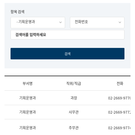
립
국
F
항목 검색
어
o
원
- 기획운영과
전화번호
r
조
m
직
도
국
어
원
원
장
기
획
연
수
부서명
직위/직급
전화
부
기
조
획
기획운영과
과장
02-2669-9770
직
운
및
영
업
과
기획운영과
사무관
02-2669-9772
무
공
소
공
개
언
기획운영과
주무관
02-2669-9774
(부
어
서
과