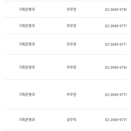
명,
교
직
기획운영과
주무관
02-2669-9780
육
위/
연
직
수
급,
과
기획운영과
주무관
02-2669-9779
전
어
화,
문
담
연
당
기획운영과
주무관
02-2669-9773
구
업
실
무)
어
문
연
기획운영과
주무관
02-2669-9768
구
과
어
문
연
구
기획운영과
주무관
02-2669-9778
과
(사
전
팀)
언
기획운영과
공무직
02-2669-9776
어
정