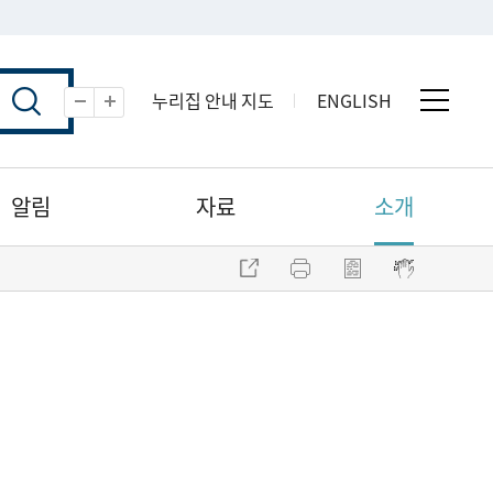
누리집 안내 지도
ENGLISH
전체 
축소
확대
알림
자료
소개
주소 복사
프린트
점자파일 내려받기
점자뷰어 보