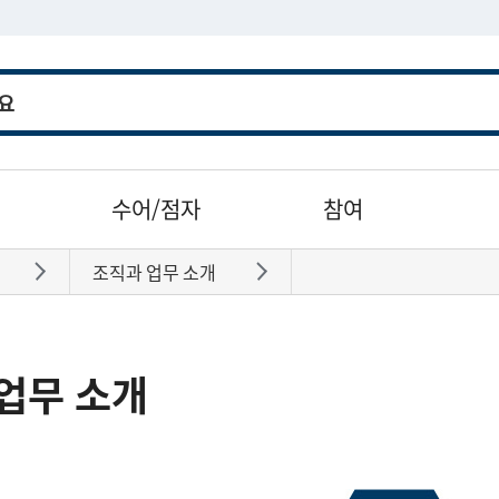
수어/점자
참여
조직과 업무 소개
바로가기
바로가기
업무 소개