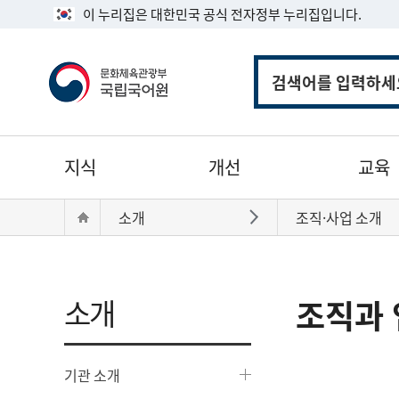
이 누리집은 대한민국 공식 전자정부 누리집입니다.
통
합
검
색
주
지식
개선
교육
메
뉴
현
Home
소개
조직·사업 소개
바로가기
재
위
치:
소개
조직과 
기관 소개