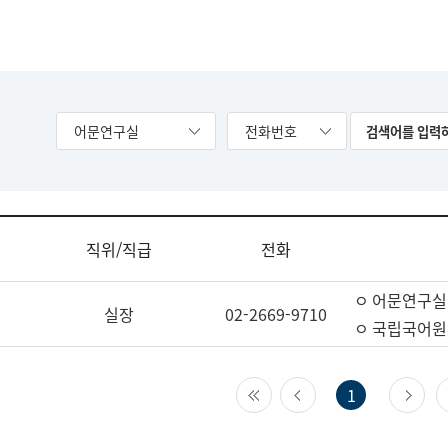
어문연구실
전화번호
직위/직급
전화
ㅇ 어문연구실
실장
02-2669-9710
ㅇ 국립국어원
첫 페이지
이전 페이지
다
1