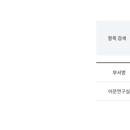
국
립
국
어
원
F
항목 검색
조
o
직
r
도
m
국
어
부서명
원
원
조
장
어문연구실
직
기
및
획
업
연
무
수
소
부
개
기