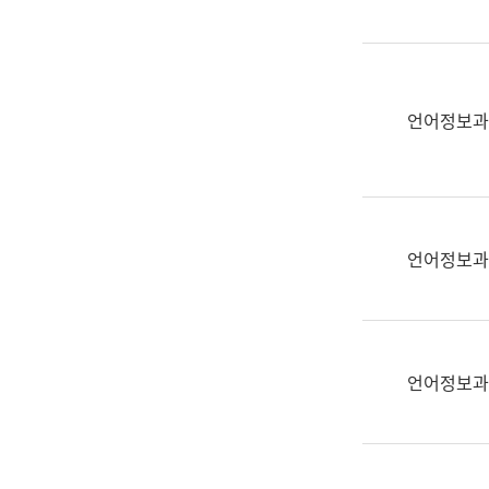
(부
획
서
운
명,
영
직
과
위/
언어정보과
공
직
공
급,
언
전
어
화,
과
담
교
언어정보과
당
육
업
연
무)
수
과
언어정보과
어
문
연
구