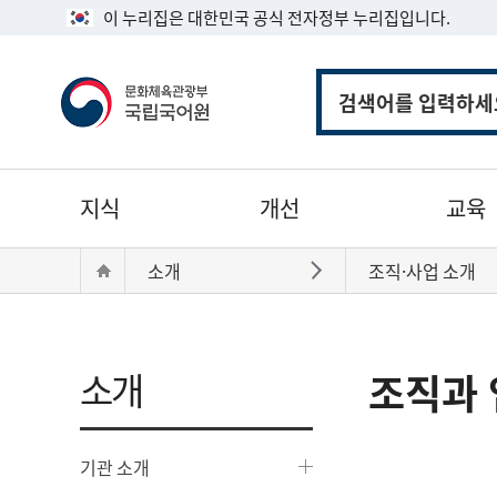
이 누리집은 대한민국 공식 전자정부 누리집입니다.
통
합
검
색
주
지식
개선
교육
메
뉴
현
Home
소개
조직·사업 소개
바로가기
재
위
치:
소개
조직과 
기관 소개