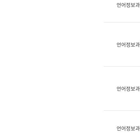
실
언어정보과
어
문
연
구
과
언어정보과
어
문
연
구
과
(사
언어정보과
전
팀)
언
어
정
언어정보과
보
과