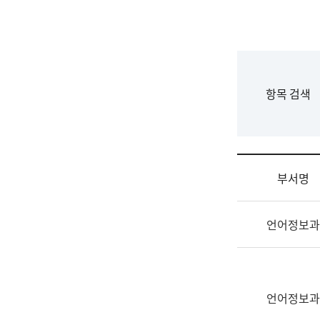
국
립
국
어
원
F
항목 검색
조
o
직
r
도
m
국
어
부서명
원
원
조
장
언어정보과
직
기
및
획
업
연
무
수
소
언어정보과
부
개
기