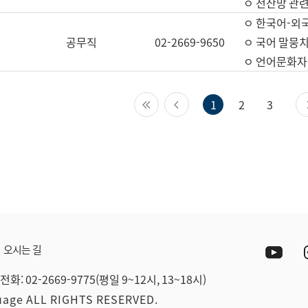
ㅇ 전산망 관련
ㅇ 한국어-외
공무직
02-2669-9650
ㅇ 국어 말뭉치
ㅇ 언어문화자원
첫 페이지
이전 페이지
1
2
3
Yout
오시는 길
전화: 02-2669-9775(평일 9~12시, 13~18시)
guage ALL RIGHTS RESERVED.