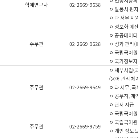
ㅇ 인공지능의
학예연구사
02-2669-9638
ㅇ 말뭉치 원자
ㅇ 과 서무 지
ㅇ 정보화 예산
ㅇ 공공데이터 
주무관
02-2669-9628
ㅇ 성과 관리(
ㅇ 국립국어원
ㅇ 국가정보자
ㅇ 세부사업(
(용어 관리 체
주무관
02-2669-9649
ㅇ 과 서무, 
ㅇ 공무직, 계
ㅇ 관서 지급
ㅇ 국립국어원
ㅇ 국립국어원
주무관
02-2669-9759
ㅇ 개인 정보 