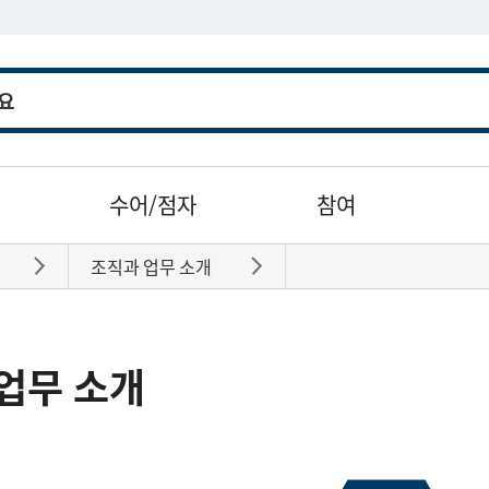
수어/점자
참여
조직과 업무 소개
바로가기
바로가기
업무 소개