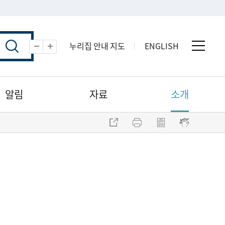
누리집 안내 지도
ENGLISH
전체 
축소
확대
알림
자료
소개
주소 복사
프린트
점자파일 내려받기
점자뷰어 보