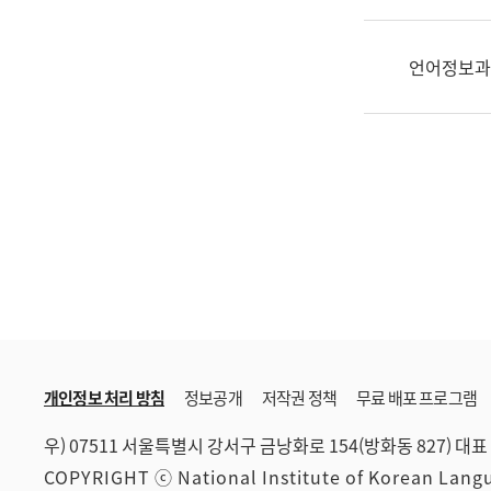
한
국
어
언어정보과
진
흥
과
수
어
점
자
진
흥
과
개인정보 처리 방침
정보공개
저작권 정책
무료 배포 프로그램
우) 07511 서울특별시 강서구 금낭화로 154(방화동 827)
대표 
COPYRIGHT ⓒ National Institute of Korean Lan