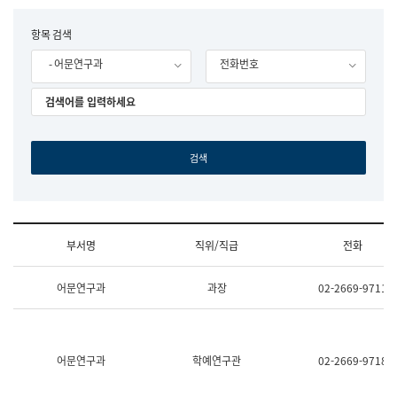
립
국
F
항목 검색
어
o
원
- 어문연구과
전화번호
r
조
m
직
도
국
어
원
원
장
기
획
연
수
부서명
직위/직급
전화
부
기
조
획
어문연구과
과장
02-2669-9711
직
운
및
영
업
과
무
공
소
공
어문연구과
학예연구관
02-2669-9718
개
언
(부
어
서
과