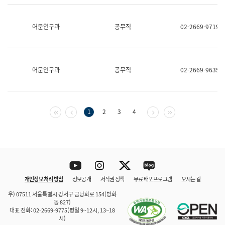
보
과
한
어문연구과
공무직
02-2669-9719
국
어
진
흥
과
어문연구과
공무직
02-2669-9635
수
어
점
자
진
첫 페이지
이전 페이지
다음 페이지
마지막 페이지
1
2
3
4
흥
과
Youtube
Instagram
Twitter
blog
개인정보 처리 방침
정보공개
저작권 정책
무료 배포 프로그램
오시는 길
바로 가기
문체부와 소속기관
우) 07511 서울특별시 강서구 금낭화로 154(방화
동 827)
대표 전화: 02-2669-9775(평일 9~12시, 13~18
시)