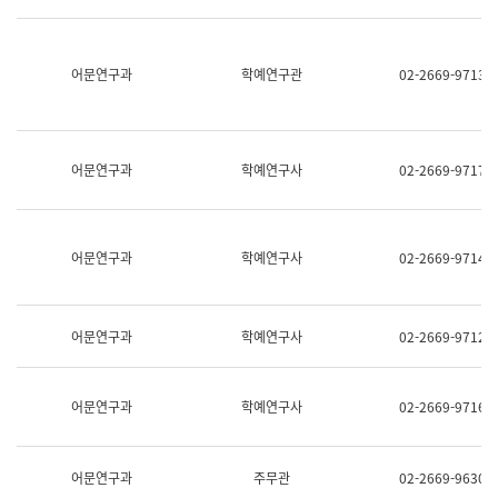
명,
교
직
육
위/
연
직
어문연구과
학예연구관
02-2669-9713
수
급,
과
전
어
화,
문
담
연
당
구
어문연구과
학예연구사
02-2669-9717
업
실
무)
어
문
연
어문연구과
학예연구사
02-2669-9714
구
과
어
문
어문연구과
학예연구사
02-2669-9712
연
구
과
(사
어문연구과
학예연구사
02-2669-9716
전
팀)
언
어
어문연구과
주무관
02-2669-9630
정