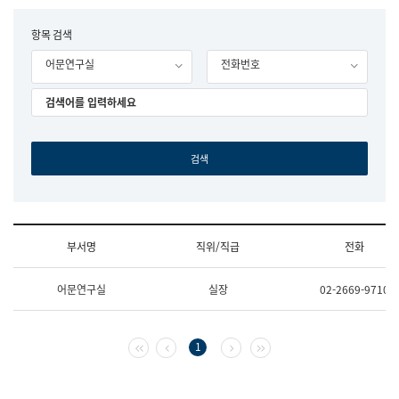
립
국
F
항목 검색
어
o
원
어문연구실
전화번호
r
조
m
직
도
국
어
원
원
장
기
획
연
수
부서명
직위/직급
전화
부
기
조
획
어문연구실
실장
02-2669-9710
직
운
및
영
업
과
무
공
첫 페이지
이전 페이지
다음 페이지
마지막 페이지
1
소
공
개
언
(부
어
서
과