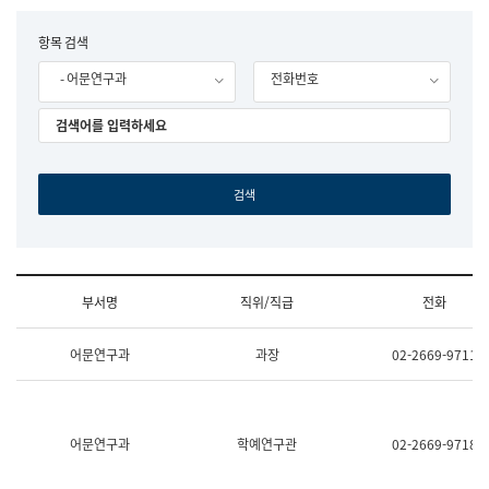
립
국
F
항목 검색
어
o
원
- 어문연구과
전화번호
r
조
m
직
도
국
어
원
원
장
기
획
연
수
부서명
직위/직급
전화
부
기
조
획
어문연구과
과장
02-2669-9711
직
운
및
영
업
과
무
공
소
공
어문연구과
학예연구관
02-2669-9718
개
언
(부
어
서
과