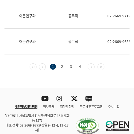
보
과
한
어문연구과
공무직
02-2669-9719
국
어
진
흥
과
어문연구과
공무직
02-2669-9635
수
어
점
자
진
첫 페이지
이전 페이지
다음 페이지
마지막 페이지
1
2
3
4
흥
과
Youtube
Instagram
Twitter
blog
개인정보 처리 방침
정보공개
저작권 정책
무료 배포 프로그램
오시는 길
바로 가기
문체부와 소속기관
우) 07511 서울특별시 강서구 금낭화로 154(방화
동 827)
대표 전화: 02-2669-9775(평일 9~12시, 13~18
시)