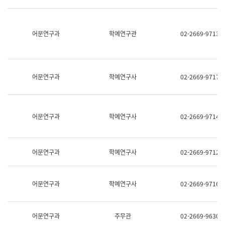
명,
교
직
육
위/
연
직
어문연구과
학예연구관
02-2669-9713
수
급,
과
전
어
화,
문
담
연
당
구
어문연구과
학예연구사
02-2669-9717
업
실
무)
어
문
연
어문연구과
학예연구사
02-2669-9714
구
과
어
문
어문연구과
학예연구사
02-2669-9712
연
구
과
(사
어문연구과
학예연구사
02-2669-9716
전
팀)
언
어
어문연구과
주무관
02-2669-9630
정