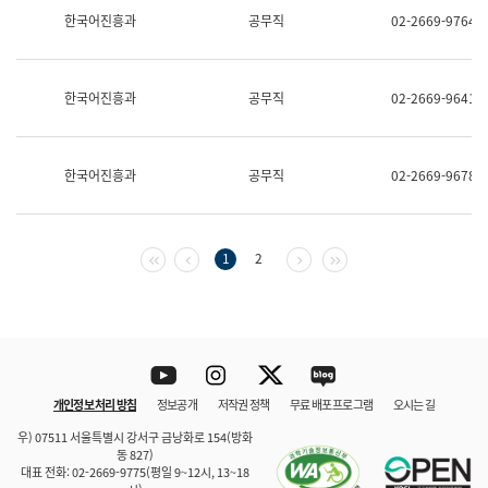
보
한국어진흥과
공무직
02-2669-9764
과
한
국
어
한국어진흥과
공무직
02-2669-9641
진
흥
과
수
한국어진흥과
공무직
02-2669-9678
어
점
자
진
흥
첫 페이지
이전 페이지
다음 페이지
마지막 페이지
1
2
과
Youtube
Instagram
Twitter
blog
개인정보 처리 방침
정보공개
저작권 정책
무료 배포 프로그램
오시는 길
바로 가기
문체부와 소속기관
우) 07511 서울특별시 강서구 금낭화로 154(방화
동 827)
대표 전화: 02-2669-9775(평일 9~12시, 13~18