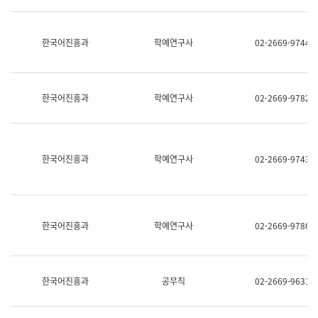
명,
교
직
육
위/
연
한국어진흥과
학예연구사
02-2669-9744
직
수
급,
과
전
어
화,
문
담
연
한국어진흥과
학예연구사
02-2669-9782
당
구
업
실
무)
어
문
연
한국어진흥과
학예연구사
02-2669-9743
구
과
어
문
연
한국어진흥과
학예연구사
02-2669-9786
구
과
(사
전
팀)
한국어진흥과
공무직
02-2669-9631
언
어
정