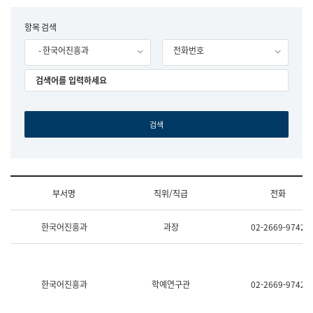
립
국
F
항목 검색
어
o
원
- 한국어진흥과
전화번호
r
조
m
직
도
국
어
원
원
장
기
획
연
수
부서명
직위/직급
전화
부
기
조
획
한국어진흥과
과장
02-2669-9742
직
운
및
영
업
과
무
공
소
공
한국어진흥과
학예연구관
02-2669-9742
개
언
(부
어
서
과