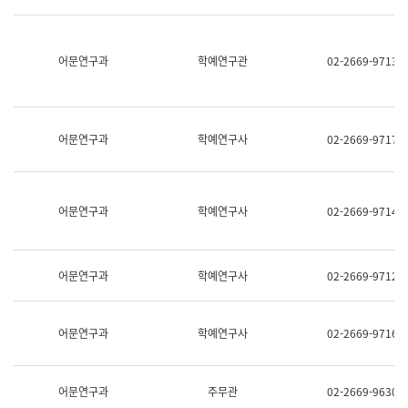
명,
교
직
육
위/
연
직
어문연구과
학예연구관
02-2669-9713
수
급,
과
전
어
화,
문
담
연
당
구
어문연구과
학예연구사
02-2669-9717
업
실
무)
어
문
연
어문연구과
학예연구사
02-2669-9714
구
과
어
문
어문연구과
학예연구사
02-2669-9712
연
구
과
(사
어문연구과
학예연구사
02-2669-9716
전
팀)
언
어
어문연구과
주무관
02-2669-9630
정