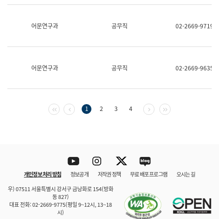
보
과
한
어문연구과
공무직
02-2669-9719
국
어
진
흥
과
어문연구과
공무직
02-2669-9635
수
어
점
자
진
첫 페이지
이전 페이지
다음 페이지
마지막 페이지
1
2
3
4
흥
과
Youtube
Instagram
Twitter
blog
개인정보 처리 방침
정보공개
저작권 정책
무료 배포 프로그램
오시는 길
바로 가기
문체부와 소속기관
우) 07511 서울특별시 강서구 금낭화로 154(방화
동 827)
대표 전화: 02-2669-9775(평일 9~12시, 13~18
시)