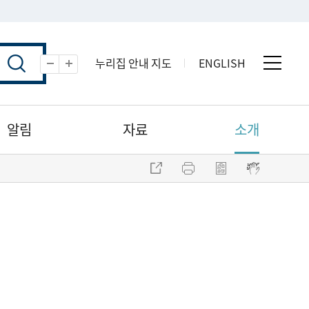
누리집 안내 지도
ENGLISH
전체 
축소
확대
알림
자료
소개
주소 복사
프린트
점자파일 내려받기
점자뷰어 보