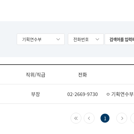
기획연수부
전화번호
직위/직급
전화
부장
02-2669-9730
ㅇ 기획연수부
첫 페이지
이전 페이지
다
1