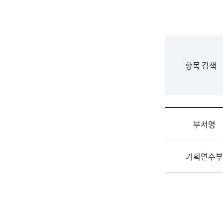
국
립
국
어
원
F
항목 검색
조
o
직
r
도
m
국
어
부서명
원
원
조
장
기획연수부
직
기
및
획
업
연
무
수
소
부
개
기