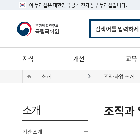
이 누리집은 대한민국 공식 전자정부 누리집입니다.
통
합
검
색
주
지식
개선
교육
메
뉴
현
Home
소개
조직·사업 소개
바로가기
재
위
치:
소개
조직과 
기관 소개