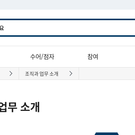
수어/점자
참여
조직과 업무 소개
바로가기
바로가기
업무 소개