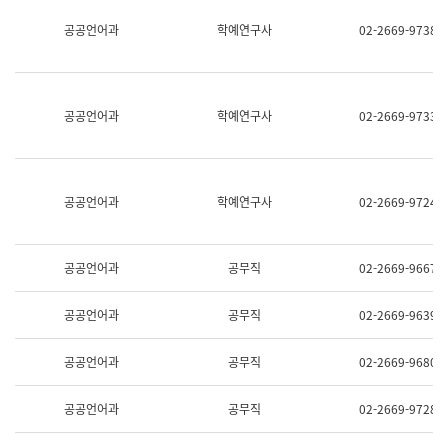
명,
교
공공언어과
학예연구사
02-2669-9738
직
육
위/
연
직
수
급,
과
전
어
공공언어과
학예연구사
02-2669-9733
화,
문
담
연
당
구
업
실
무)
어
공공언어과
학예연구사
02-2669-9724
문
연
구
과
공공언어과
공무직
02-2669-9667
어
문
연
공공언어과
공무직
02-2669-9639
구
과
(사
공공언어과
공무직
02-2669-9680
전
팀)
언
공공언어과
공무직
02-2669-9728
어
정