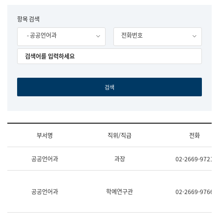
립
국
F
항목 검색
어
o
원
- 공공언어과
전화번호
r
조
m
직
도
국
어
원
원
장
기
획
연
수
부서명
직위/직급
전화
부
기
조
획
공공언어과
과장
02-2669-9721
직
운
및
영
업
과
무
공
공공언어과
학예연구관
02-2669-9766
소
공
개
언
(부
어
서
과