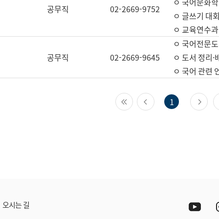
ㅇ 국어문화학
공무직
02-2669-9752
ㅇ 글쓰기 대회
ㅇ 교육연수과
ㅇ 국어전문도
공무직
02-2669-9645
ㅇ 도서 정리·
ㅇ 국어 관련
첫 페이지
이전 페이지
다
1
Yout
오시는 길