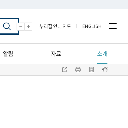
누리집 안내 지도
ENGLISH
전체 
축소
확대
알림
자료
소개
주소 복사
프린트
점자파일 내려받기
점자뷰어 보