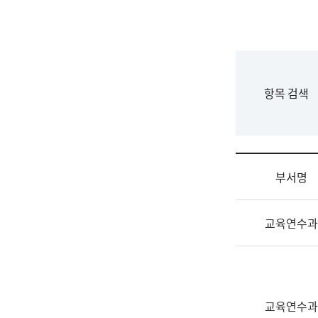
국
립
국
어
원
F
항목 검색
조
o
직
r
도
m
국
어
부서명
원
원
조
장
교육연수과
직
기
및
획
업
연
무
수
소
부
교육연수과
개
기