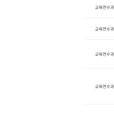
실
교육연수과
어
문
연
구
교육연수과
과
어
문
연
교육연수과
구
과
(사
전
팀)
교육연수과
언
어
정
보
과