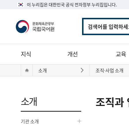
이 누리집은 대한민국 공식 전자정부 누리집입니다.
통
합
검
색
주
지식
개선
교육
메
뉴
현
Home
소개
조직·사업 소개
바로가기
재
위
치:
소개
조직과 
기관 소개