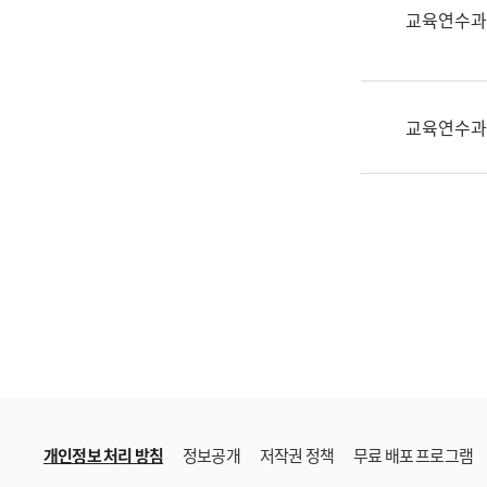
한
교육연수과
국
어
진
흥
교육연수과
과
수
어
점
자
진
흥
과
개인정보 처리 방침
정보공개
저작권 정책
무료 배포 프로그램