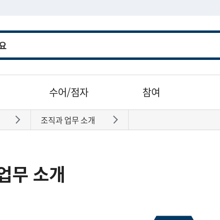
수어/점자
참여
조직과 업무 소개
바로가기
바로가기
업무 소개