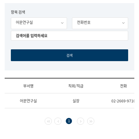
립
국
F
항목 검색
어
o
원
어문연구실
전화번호
r
조
m
직
도
국
어
원
원
장
기
획
연
수
부서명
직위/직급
전화
부
기
조
획
어문연구실
실장
02-2669-9710
직
운
및
영
업
과
무
공
첫 페이지
이전 페이지
다음 페이지
마지막 페이지
1
소
공
개
언
(부
어
서
과