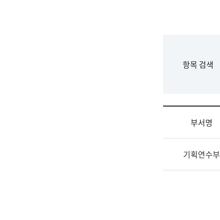
국
립
국
어
원
F
항목 검색
조
o
직
r
도
m
국
어
부서명
원
원
조
장
기획연수부
직
기
및
획
업
연
무
수
소
부
개
기