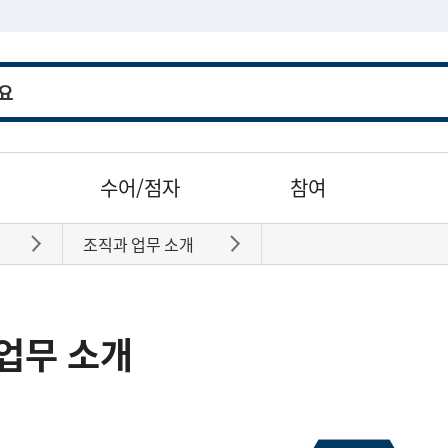
수어/점자
참여
조직과 업무 소개
바로가기
바로가기
업무 소개