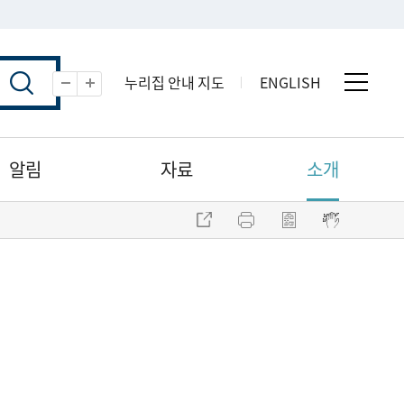
누리집 안내 지도
ENGLISH
전체 
축소
확대
알림
자료
소개
주소 복사
프린트
점자파일 내려받기
점자뷰어 보