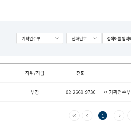
기획연수부
전화번호
직위/직급
전화
부장
02-2669-9730
ㅇ 기획연수부
첫 페이지
이전 페이지
다
1