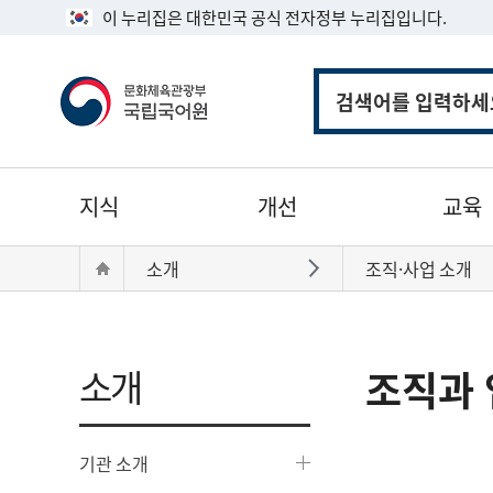
이 누리집은 대한민국 공식 전자정부 누리집입니다.
통
합
검
색
주
지식
개선
교육
메
뉴
현
Home
소개
조직·사업 소개
바로가기
재
위
치:
소개
조직과 
기관 소개