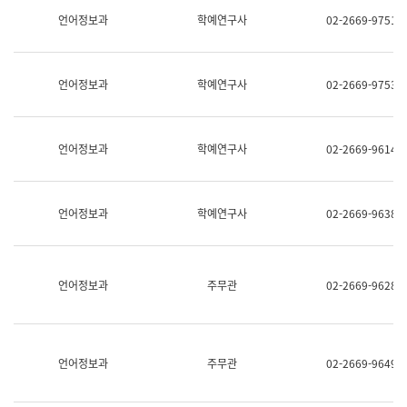
명,
교
언어정보과
학예연구사
02-2669-9751
직
육
위/
연
직
수
급,
과
언어정보과
학예연구사
02-2669-9753
전
어
화,
문
담
연
당
구
언어정보과
학예연구사
02-2669-9614
업
실
무)
어
문
연
언어정보과
학예연구사
02-2669-9638
구
과
어
문
연
언어정보과
주무관
02-2669-9628
구
과
(사
전
팀)
언어정보과
주무관
02-2669-9649
언
어
정