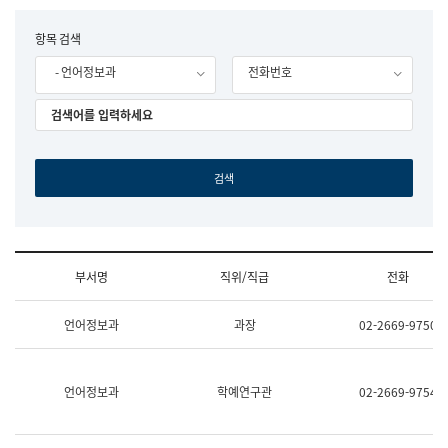
립
국
F
항목 검색
어
o
원
- 언어정보과
전화번호
r
조
m
직
도
국
어
원
원
장
기
획
연
수
부서명
직위/직급
전화
부
기
조
획
언어정보과
과장
02-2669-9750
직
운
및
영
업
과
무
공
언어정보과
학예연구관
02-2669-9754
소
공
개
언
(부
어
서
과