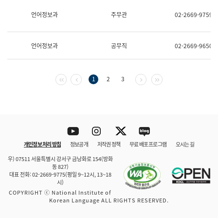
보
과
언어정보과
주무관
02-2669-9759
한
국
어
언어정보과
공무직
02-2669-9650
진
흥
과
수
첫 페이지
이전 페이지
다음 페이지
마지막 페이지
1
2
3
어
점
자
진
흥
과
Youtube
Instagram
Twitter
blog
개인정보 처리 방침
정보공개
저작권 정책
무료 배포 프로그램
오시는 길
바로 가기
문체부와 소속기관
우) 07511 서울특별시 강서구 금낭화로 154(방화
동 827)
대표 전화: 02-2669-9775(평일 9~12시, 13~18
시)
COPYRIGHT ⓒ National Institute of
Korean Language ALL RIGHTS RESERVED.