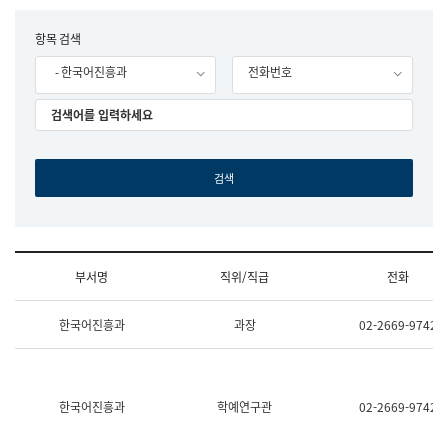
립
국
F
항목 검색
어
o
원
- 한국어진흥과
전화번호
r
조
m
직
도
국
어
원
원
장
기
획
연
수
부서명
직위/직급
전화
부
기
조
획
한국어진흥과
과장
02-2669-9742
직
운
및
영
업
과
무
공
소
공
한국어진흥과
학예연구관
02-2669-9742
개
언
(부
어
서
과