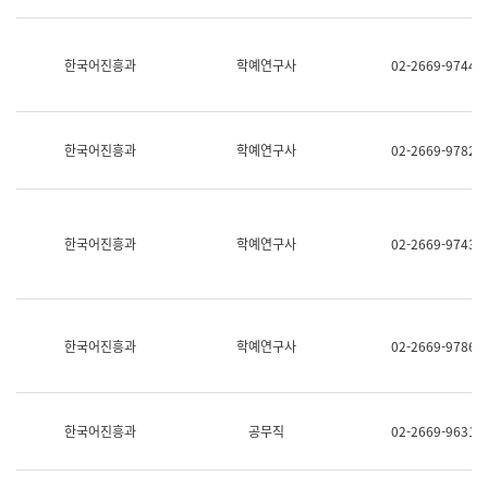
명,
교
직
육
위/
연
한국어진흥과
학예연구사
02-2669-9744
직
수
급,
과
전
어
화,
문
담
연
한국어진흥과
학예연구사
02-2669-9782
당
구
업
실
무)
어
문
연
한국어진흥과
학예연구사
02-2669-9743
구
과
어
문
연
한국어진흥과
학예연구사
02-2669-9786
구
과
(사
전
팀)
한국어진흥과
공무직
02-2669-9631
언
어
정