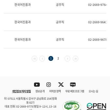
보
한국어진흥과
공무직
02-2669-9764
과
한
국
어
한국어진흥과
공무직
02-2669-9641
진
흥
과
수
한국어진흥과
공무직
02-2669-9678
어
점
자
진
흥
첫 페이지
이전 페이지
다음 페이지
마지막 페이지
1
2
과
Youtube
Instagram
Twitter
blog
개인정보 처리 방침
정보공개
저작권 정책
무료 배포 프로그램
오시는 길
바로 가기
문체부와 소속기관
우) 07511 서울특별시 강서구 금낭화로 154(방화
동 827)
대표 전화: 02-2669-9775(평일 9~12시, 13~18