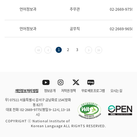
보
과
언어정보과
주무관
02-2669-9759
한
국
어
언어정보과
공무직
02-2669-9650
진
흥
과
수
첫 페이지
이전 페이지
다음 페이지
마지막 페이지
1
2
3
어
점
자
진
흥
과
Youtube
Instagram
Twitter
blog
개인정보 처리 방침
정보공개
저작권 정책
무료 배포 프로그램
오시는 길
바로 가기
문체부와 소속기관
우) 07511 서울특별시 강서구 금낭화로 154(방화
동 827)
대표 전화: 02-2669-9775(평일 9~12시, 13~18
시)
COPYRIGHT ⓒ National Institute of
Korean Language ALL RIGHTS RESERVED.