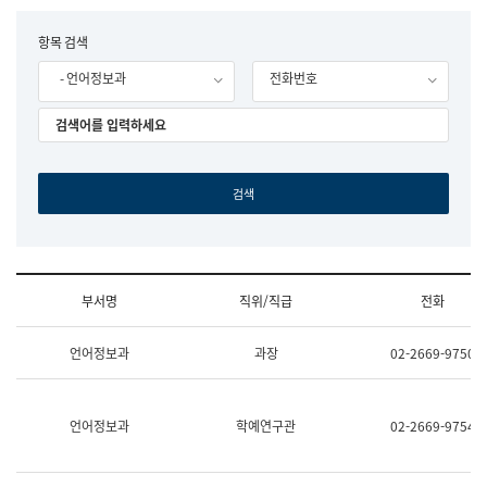
립
국
F
항목 검색
어
o
원
- 언어정보과
전화번호
r
조
m
직
도
국
어
원
원
장
기
획
연
수
부서명
직위/직급
전화
부
기
조
획
언어정보과
과장
02-2669-9750
직
운
및
영
업
과
무
공
언어정보과
학예연구관
02-2669-9754
소
공
개
언
(부
어
서
과