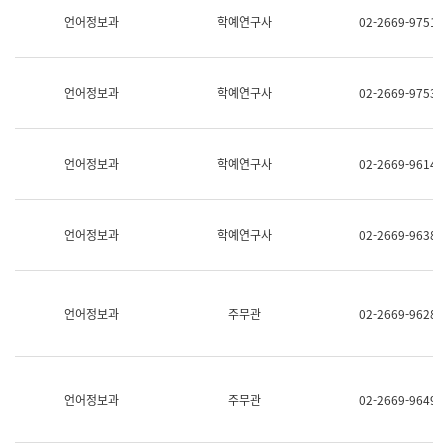
명,
교
언어정보과
학예연구사
02-2669-9751
직
육
위/
연
직
수
급,
과
언어정보과
학예연구사
02-2669-9753
전
어
화,
문
담
연
당
구
언어정보과
학예연구사
02-2669-9614
업
실
무)
어
문
연
언어정보과
학예연구사
02-2669-9638
구
과
어
문
연
언어정보과
주무관
02-2669-9628
구
과
(사
전
팀)
언어정보과
주무관
02-2669-9649
언
어
정