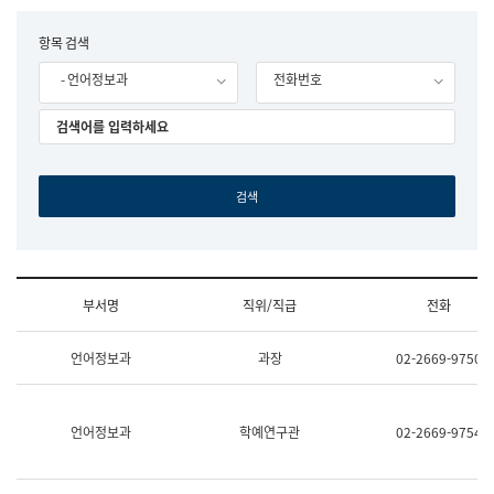
립
국
F
항목 검색
어
o
원
- 언어정보과
전화번호
r
조
m
직
도
국
어
원
원
장
기
획
연
수
부서명
직위/직급
전화
부
기
조
획
언어정보과
과장
02-2669-9750
직
운
및
영
업
과
무
공
언어정보과
학예연구관
02-2669-9754
소
공
개
언
(부
어
서
과