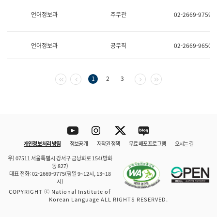
보
과
언어정보과
주무관
02-2669-9759
한
국
어
언어정보과
공무직
02-2669-9650
진
흥
과
수
첫 페이지
이전 페이지
다음 페이지
마지막 페이지
1
2
3
어
점
자
진
흥
과
Youtube
Instagram
Twitter
blog
개인정보 처리 방침
정보공개
저작권 정책
무료 배포 프로그램
오시는 길
바로 가기
문체부와 소속기관
우) 07511 서울특별시 강서구 금낭화로 154(방화
동 827)
대표 전화: 02-2669-9775(평일 9~12시, 13~18
시)
COPYRIGHT ⓒ National Institute of
Korean Language ALL RIGHTS RESERVED.