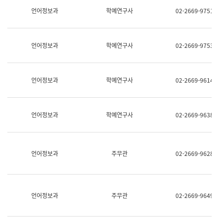
명,
교
언어정보과
학예연구사
02-2669-9751
직
육
위/
연
직
수
급,
과
언어정보과
학예연구사
02-2669-9753
전
어
화,
문
담
연
당
구
언어정보과
학예연구사
02-2669-9614
업
실
무)
어
문
연
언어정보과
학예연구사
02-2669-9638
구
과
어
문
연
언어정보과
주무관
02-2669-9628
구
과
(사
전
팀)
언어정보과
주무관
02-2669-9649
언
어
정