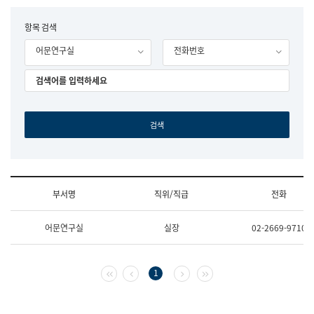
립
국
F
항목 검색
어
o
원
어문연구실
전화번호
r
조
m
직
도
국
어
원
원
장
기
획
연
수
부서명
직위/직급
전화
부
기
조
획
어문연구실
실장
02-2669-9710
직
운
및
영
업
과
무
공
첫 페이지
이전 페이지
다음 페이지
마지막 페이지
1
소
공
개
언
(부
어
서
과