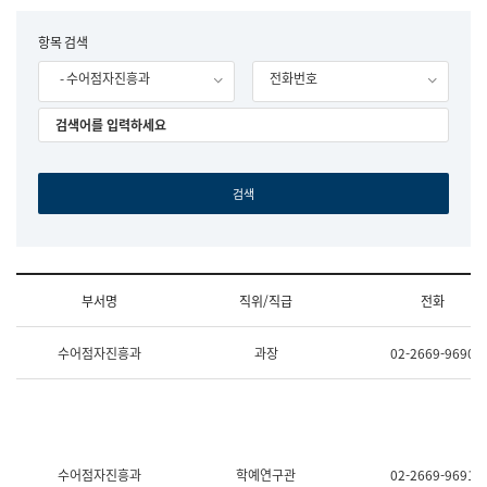
립
국
F
항목 검색
어
o
원
- 수어점자진흥과
전화번호
r
조
m
직
도
국
어
원
원
장
기
획
연
수
부서명
직위/직급
전화
부
기
조
획
수어점자진흥과
과장
02-2669-9690
직
운
및
영
업
과
무
공
소
공
개
언
(부
어
수어점자진흥과
학예연구관
02-2669-9691
서
과