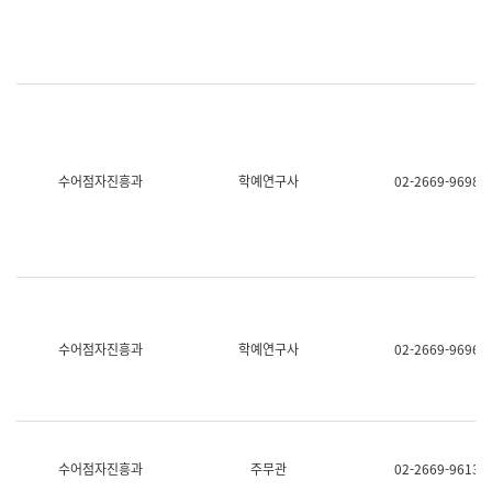
명,
교
직
육
위/
연
직
수
급,
과
전
어
화,
문
담
연
당
구
수어점자진흥과
학예연구사
02-2669-9698
업
실
무)
어
문
연
구
과
어
문
연
수어점자진흥과
학예연구사
02-2669-9696
구
과
(사
전
팀)
언
어
수어점자진흥과
주무관
02-2669-9613
정