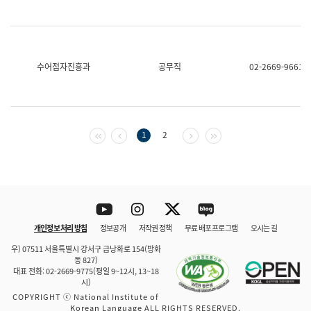
수어점자진흥과
공무직
02-2669-9661
첫 페이지
이전 페이지
다음 페이지
마지막 페이지
1
2
Youtube
Instagram
Twitter
blog
개인정보 처리 방침
정보공개
저작권 정책
무료 배포 프로그램
오시는 길
바로 가기
문체부와 소속기관
우) 07511 서울특별시 강서구 금낭화로 154(방화
동 827)
대표 전화: 02-2669-9775(평일 9~12시, 13~18
시)
COPYRIGHT ⓒ National Institute of
Korean Language ALL RIGHTS RESERVED.