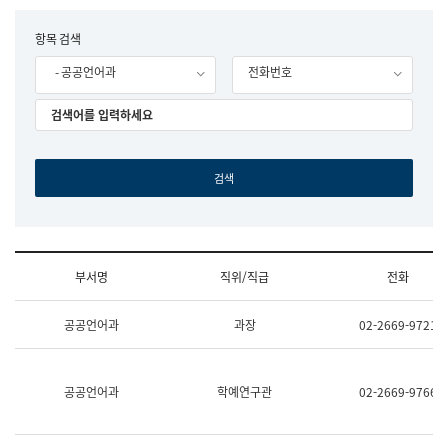
립
국
F
항목 검색
어
o
원
- 공공언어과
전화번호
r
조
m
직
도
국
어
원
원
장
기
획
연
수
부서명
직위/직급
전화
부
기
조
획
공공언어과
과장
02-2669-9721
직
운
및
영
업
과
무
공
공공언어과
학예연구관
02-2669-9766
소
공
개
언
(부
어
서
과