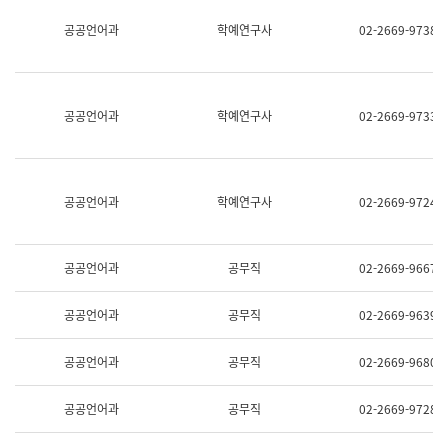
명,
교
공공언어과
학예연구사
02-2669-9738
직
육
위/
연
직
수
급,
과
전
어
공공언어과
학예연구사
02-2669-9733
화,
문
담
연
당
구
업
실
무)
어
공공언어과
학예연구사
02-2669-9724
문
연
구
과
공공언어과
공무직
02-2669-9667
어
문
연
공공언어과
공무직
02-2669-9639
구
과
(사
공공언어과
공무직
02-2669-9680
전
팀)
언
공공언어과
공무직
02-2669-9728
어
정