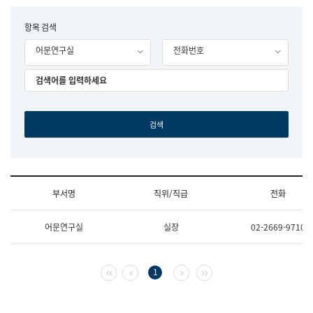
립
국
F
항목 검색
어
o
원
어문연구실
전화번호
r
조
m
직
도
국
어
원
원
장
기
획
연
수
부서명
직위/직급
전화
부
기
조
획
어문연구실
실장
02-2669-9710
직
운
및
영
업
과
무
공
첫 페이지
이전 페이지
다음 페이지
마지막 페이지
1
소
공
개
언
(부
어
서
과