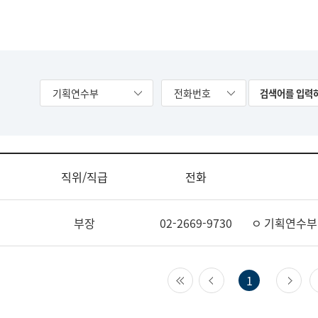
기획연수부
전화번호
직위/직급
전화
부장
02-2669-9730
ㅇ 기획연수부
첫 페이지
이전 페이지
다
1