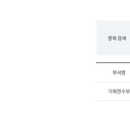
국
립
국
어
원
F
항목 검색
조
o
직
r
도
m
국
어
부서명
원
원
조
장
기획연수부
직
기
및
획
업
연
무
수
소
부
개
기