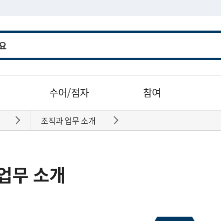
수어/점자
참여
조직과 업무 소개
바로가기
바로가기
업무 소개