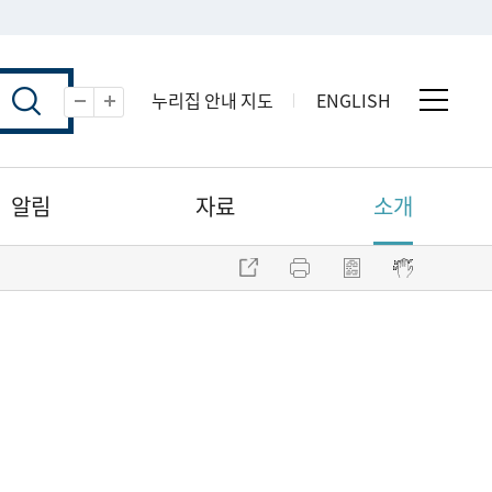
누리집 안내 지도
ENGLISH
전체 
축소
확대
알림
자료
소개
주소 복사
프린트
점자파일 내려받기
점자뷰어 보