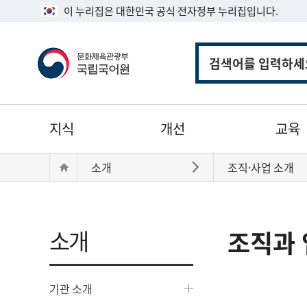
이 누리집은 대한민국 공식 전자정부 누리집입니다.
통
합
검
색
주
지식
개선
교육
메
뉴
현
Home
소개
조직·사업 소개
바로가기
재
위
치:
소개
조직과 
기관 소개